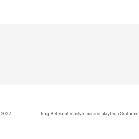
k 2022
Enig Betekent marilyn monroe playtech Gratoram