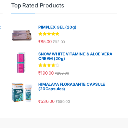
Top Rated Products
R
PIMPLEX GEL (20g)
Rated
5.00
₹
85.00
₹
92.00
out of 5
SNOW WHITE VITAMIN E & ALOE VERA
CREAM (20g)
Rated
4.00
₹
190.00
₹
208.00
out of 5
HIMALAYA FLORASANTE CAPSULE
(20Capsules)
₹
530.00
₹
550.00