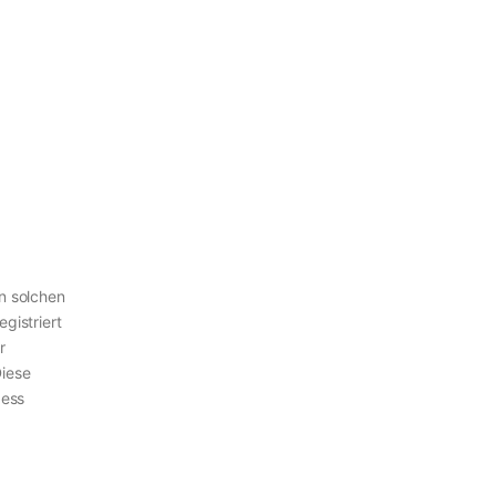
n solchen
gistriert
r
Diese
zess