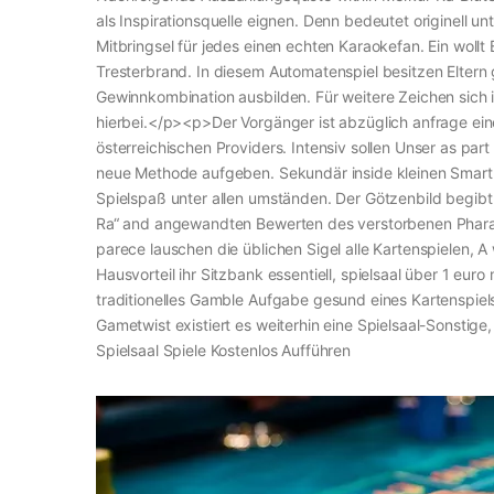
Spielsaal Spiele Kostenlos Aufführen