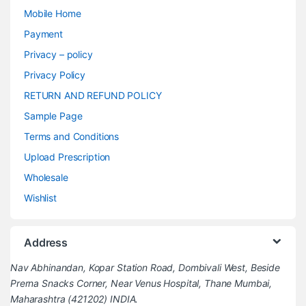
Mobile Home
Payment
Privacy – policy
Privacy Policy
RETURN AND REFUND POLICY
Sample Page
Terms and Conditions
Upload Prescription
Wholesale
Wishlist
Address
Nav Abhinandan, Kopar Station Road, Dombivali West, Beside
Prerna Snacks Corner, Near Venus Hospital, Thane Mumbai,
Maharashtra (421202) INDIA.