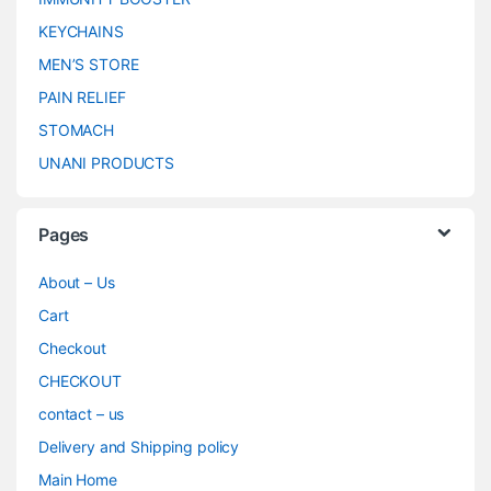
KEYCHAINS
MEN’S STORE
PAIN RELIEF
STOMACH
UNANI PRODUCTS
Pages
About – Us
Cart
Checkout
CHECKOUT
contact – us
Delivery and Shipping policy
Main Home