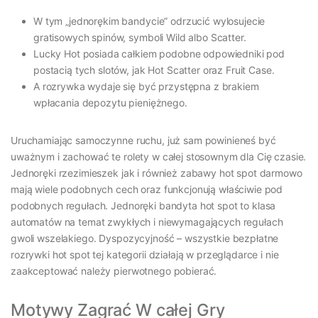
W tym „jednorękim bandycie” odrzucić wylosujecie
gratisowych spinów, symboli Wild albo Scatter.
Lucky Hot posiada całkiem podobne odpowiedniki pod
postacią tych slotów, jak Hot Scatter oraz Fruit Case.
A rozrywka wydaje się być przystępna z brakiem
wpłacania depozytu pieniężnego.
Uruchamiając samoczynne ruchu, już sam powinieneś być
uważnym i zachować te rolety w całej stosownym dla Cię czasie.
Jednoręki rzezimieszek jak i również zabawy hot spot darmowo
mają wiele podobnych cech oraz funkcjonują właściwie pod
podobnych regułach. Jednoręki bandyta hot spot to klasa
automatów na temat zwykłych i niewymagających regułach
gwoli wszelakiego. Dyspozycyjność – wszystkie bezpłatne
rozrywki hot spot tej kategorii działają w przeglądarce i nie
zaakceptować należy pierwotnego pobierać.
Motywy Zagrać W całej Gry