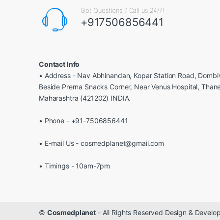
Got Questions ? Call us 24/7!
+917506856441
Contact Info
• Address - Nav Abhinandan, Kopar Station Road, Dombiv
Beside Prerna Snacks Corner, Near Venus Hospital, Than
Maharashtra (421202) INDIA.
• Phone - +91-7506856441
• E-mail Us - cosmedplanet@gmail.com
• Timings - 10am-7pm
©
Cosmedplanet
- All Rights Reserved Design & Devel