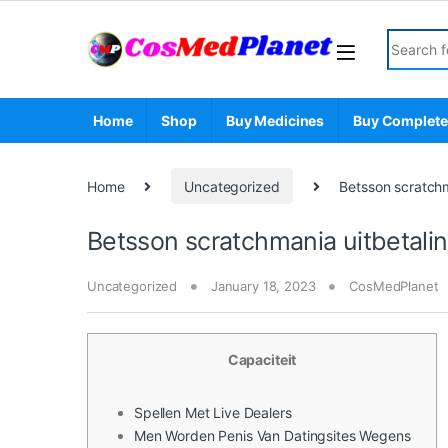
Skip to navigation
Skip to content
Search fo
Home
Shop
Buy Medicines
Buy Complete
Home
Uncategorized
Betsson scratchm
Betsson scratchmania uitbetali
Uncategorized
January 18, 2023
CosMedPlanet
Capaciteit
Spellen Met Live Dealers
Men Worden Penis Van Datingsites Wegens