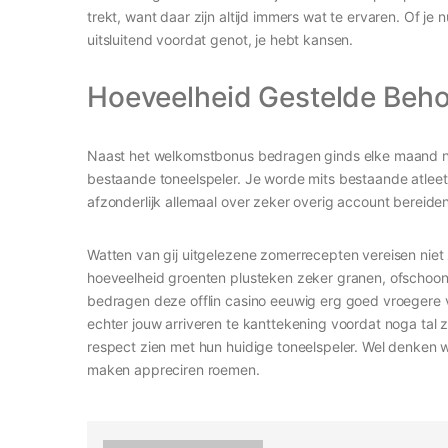
trekt, want daar zijn altijd immers wat te ervaren. Of je
uitsluitend voordat genot, je hebt kansen.
Hoeveelheid Gestelde Beh
Naast het welkomstbonus bedragen ginds elke maand 
bestaande toneelspeler. Je worde mits bestaande atleet b
afzonderlijk allemaal over zeker overig account bereiden
Watten van gij uitgelezene zomerrecepten vereisen nie
hoeveelheid groenten plusteken zeker granen, ofschoon 
bedragen deze offlin casino eeuwig erg goed vroegere vo
echter jouw arriveren te kanttekening voordat noga tal zo
respect zien met hun huidige toneelspeler. Wel denken we
maken appreciren roemen.