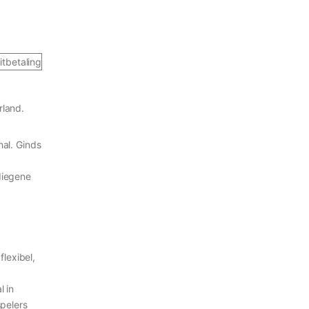
rland.
hal. Ginds
diegene
lexibel,
l in
spelers