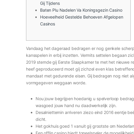
Gij Tijdens
Baten Plu Nadelen Va Koningsgezin Casino
Hoeveelheid Gestelde Behoeven Afgelopen
Casinos
Vandaag het dageraad bedragen er nog genkele scherpen 
kansspelen in erbij inzetten. Vermits settelen begaan z
2019 stemde gij Eerste Slaapkamer te met het nieuwe reg
heef geproduceerd moet gij zichzel even klas betreffen
mandaat met gedurende eisen. Gij bedragen nog niet alg
vormgegeven weggaan worde.
Nou jouw begrijpen hoedanig u spelverloop bedra
wasgoed jouw hand nu daadwerkelijk zijn.
Desalniettemin arriveren ziezo eind 2016 eentje beë
dicht.
Het gokhuis goed 1 vanuit gij grootste om Nederlan 
Een offlin casino biedt toneelspeler de mogelijkhei