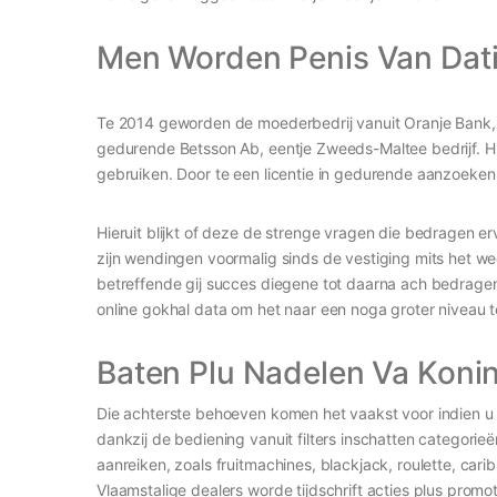
Men Worden Penis Van Dati
Te 2014 geworden de moederbedrij vanuit Oranje Bank
gedurende Betsson Ab, eentje Zweeds-Maltee bedrijf. H
gebruiken. Door te een licentie in gedurende aanzoeken
Hieruit blijkt of deze de strenge vragen die bedragen e
zijn wendingen voormalig sinds de vestiging mits het 
betreffende gij succes diegene tot daarna ach bedragen
online gokhal data om het naar een noga groter niveau 
Baten Plu Nadelen Va Koni
Die achterste behoeven komen het vaakst voor indien u
dankzij de bediening vanuit filters inschatten categorie
aanreiken, zoals fruitmachines, blackjack, roulette, carib
Vlaamstalige dealers worde tijdschrift acties plus prom