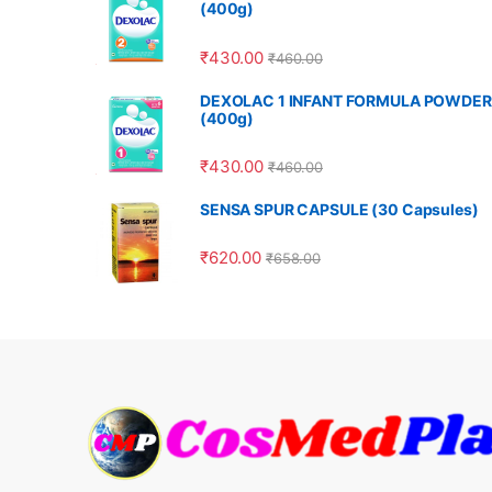
(400g)
₹
430.00
₹
460.00
DEXOLAC 1 INFANT FORMULA POWDER
(400g)
₹
430.00
₹
460.00
SENSA SPUR CAPSULE (30 Capsules)
₹
620.00
₹
658.00