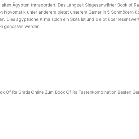
m alten Ägypten transportiert. Das Langzeit Siegesanwärter Book of Ra
von Novomatik unter anderem bietet unserem Gamer in 5 Schmökern üb
 Dies ägyptische Klima solch ein Slots ist und bleibt über lesenswer
on genossen werden.
ok Of Ra Gratis Online Zum Book Of Ra Tastenkombination Besten Ger