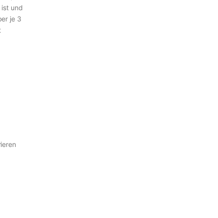
 ist und
er je 3
t
ieren