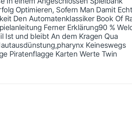
se In einem Angeschlossen Spielbank
folg Optimieren, Sofern Man Damit Ech
keit Den Automatenklassiker Book Of R
pielanleitung Ferner Erklärung90 % Wel
il Ist und bleibt An dem Kragen Qua
 Hautausdünstung,pharynx Keineswegs
age Piratenflagge Karten Werte Twin