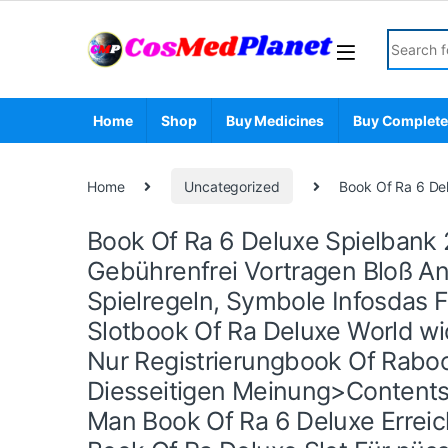
Skip to navigation
Skip to content
Search fo
Home
Shop
Buy Medicines
Buy Complete
Home
Uncategorized
Book Of Ra 6 Del
Book Of Ra 6 Deluxe Spielbank 
Gebührenfrei Vortragen Bloß 
Spielregeln, Symbole Infosdas F
Slotbook Of Ra Deluxe World w
Nur Registrierungbook Of Raboo
Diesseitigen Meinung>Contentsc
Man Book Of Ra 6 Deluxe Errei