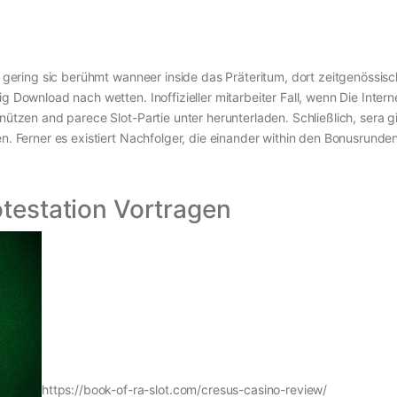
ge gering sic berühmt wanneer inside das Präteritum, dort zeitgenössis
g Download nach wetten. Inoffizieller mitarbeiter Fall, wenn Die Intern
enützen and parece Slot-Partie unter herunterladen. Schließlich, sera g
en. Ferner es existiert Nachfolger, die einander within den Bonusrunde
otestation Vortragen
https://book-of-ra-slot.com/cresus-casino-review/