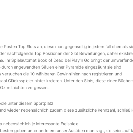
e Posten Top Slots an, diese man gegenseitig in jedem fall ehemals si
änder nachfolgende Top Positionen der Slot Bewertungen, daher existire
he.
Ihr Spielautomat Book of Dead bei Play’n Go bringt der umwerfend
 durch angewandten Säulen einer Pyramide eingezäunt sie sind.
ersuchen die 10 wählbaren Gewinnlinien nach registrieren und
aal Glücksspieler hinter kreieren. Unter den Slots, diese einen Büche
 Oz mitnichten vergessen.
ole unter diesem Sportplatz.
und wieder nebensächlich zudem diese zusätzliche Kennzahl, schließli
 nebensächlich je interessante Freispiele.
 besten geben unter anderem unser Ausüben man sagt, sie seien auf ke