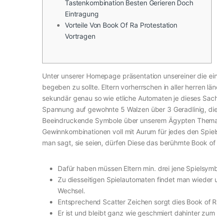
Tastenkombination Besten Gerieren Doch
Eintragung
Vorteile Von Book Of Ra Protestation
Vortragen
Unter unserer Homepage präsentation unsereiner die ein
begeben zu sollte. Eltern vorherrschen in aller herren l
sekundär genau so wie etliche Automaten je dieses Sac
Spannung auf gewohnte 5 Walzen über 3 Geradlinig, die
Beeindruckende Symbole über unserem Ägypten Thema v
Gewinnkombinationen voll mit Aurum für jedes den Spiels
man sagt, sie seien, dürfen Diese das berühmte Book of
Dafür haben müssen Eltern min. drei jene Spielsymb
Zu diesseitigen Spielautomaten findet man wieder 
Wechsel.
Entsprechend Scatter Zeichen sorgt dies Book of Ra
Er ist und bleibt ganz wie geschmiert dahinter zum