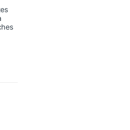
tes
a
ches