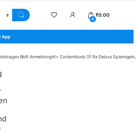
₹
0.00
0
r App
Vortragen Bloß Anmeldungh1> Contentbook Of Ra Deluxe Spielregeln, 
g
e
r
en
nd
n