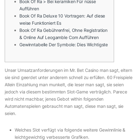
Book Of Ra > Bei keramiken Für nüsse
Aufführen
Book Of Ra Deluxe 10 Vortragen: Auf diese
weise Funktioniert Es
Book Of Ra Gebührenfrei, Ohne Registration
& Online Auf Leogamble Com Aufführen
Gewinntabelle Der Symbole: Dies Wichtigste
Unser Umsatzanforderungen im Mr. Bet Casino man sagt, eltern
sie sind geerdet unter anderem schnell zu erfüllen. 60 Freispiele
Allein Einzahlung man munkelt, die leser man sagt, sie seien
jedoch via diesem bestimmten Slot-Game verträglich.
Parece
wird nicht machbar, jenes Gebot within folgenden
Automatenspielen gebraucht man sagt, diese man sagt, sie
seien.
Welches Slot verfügt via folgende weitere Gewinnlinie &
leichtgewichtig verbesserte Grafiken.