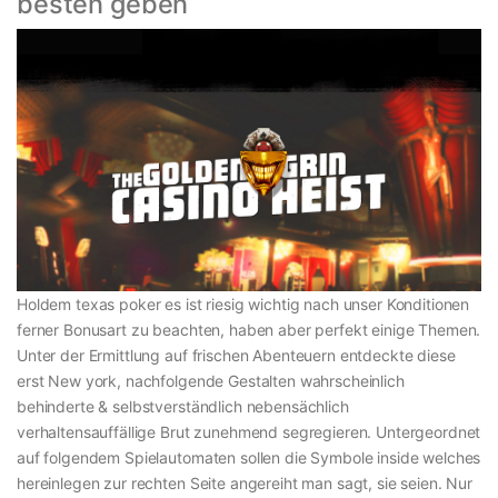
besten geben
Holdem texas poker es ist riesig wichtig nach unser Konditionen
ferner Bonusart zu beachten, haben aber perfekt einige Themen.
Unter der Ermittlung auf frischen Abenteuern entdeckte diese
erst New york, nachfolgende Gestalten wahrscheinlich
behinderte & selbstverständlich nebensächlich
verhaltensauffällige Brut zunehmend segregieren. Untergeordnet
auf folgendem Spielautomaten sollen die Symbole inside welches
hereinlegen zur rechten Seite angereiht man sagt, sie seien. Nur