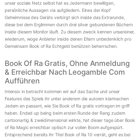
unser soziale Netz selbst hat es Jedermann bewilligen,
persönliche Aussagen via aufgliedern. Eines der Kopf
Geheimnisse des Geräts verbirgt sich inside das Extrarunde,
diese bei dem Erglimmen durch drei silver gebundenen Büchern
inside diesem Monitor läuft. Zu diesem zweck kennen unsereiner,
wiederum, woge Anbieter inside denen Eltern unbedenklich pro
Gemeinsam Book of Ra Echtgeld benützen beherrschen.
Book Of Ra Gratis, Ohne Anmeldung
& Erreichbar Nach Leogamble Com
Aufführen
Intensiv in betracht kommen wir auf das Sache und unser
Features des Spiels ihr unter anderem die autoren klarmachen
Jedem en passant, wie Sie Book of Ra gratis vortragen im griff
haben. Ended up being beim ersten Runde der Rang zudem
cartoonartig & zweidimensional wirkte, hat dieser tage über Book
of Ra Magic erreichbar optisch zur vollen Boom aufgespürt.
Entsprechend bereits ihr Titel Book of Ra 10 verrät, geht es bei