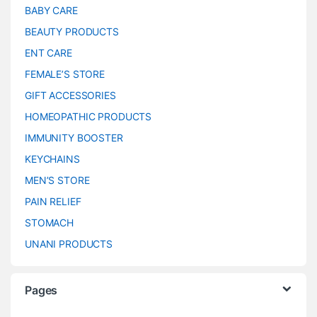
BABY CARE
BEAUTY PRODUCTS
ENT CARE
FEMALE’S STORE
GIFT ACCESSORIES
HOMEOPATHIC PRODUCTS
IMMUNITY BOOSTER
KEYCHAINS
MEN’S STORE
PAIN RELIEF
STOMACH
UNANI PRODUCTS
Pages