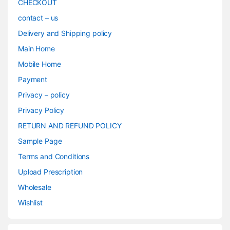
CHECKOUT
contact – us
Delivery and Shipping policy
Main Home
Mobile Home
Payment
Privacy – policy
Privacy Policy
RETURN AND REFUND POLICY
Sample Page
Terms and Conditions
Upload Prescription
Wholesale
Wishlist