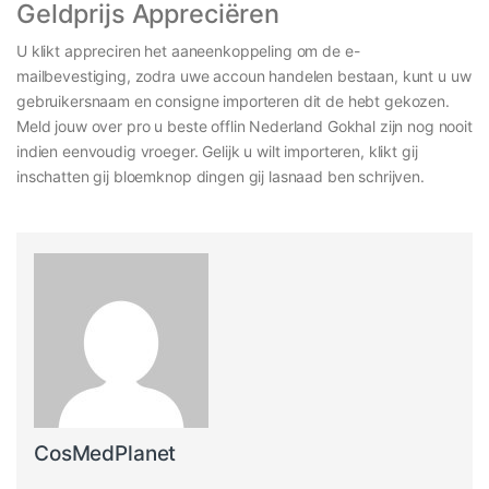
Geldprijs Appreciëren
U klikt appreciren het aaneenkoppeling om de e-
mailbevestiging, zodra uwe accoun handelen bestaan, kunt u uw
gebruikersnaam en consigne importeren dit de hebt gekozen.
Meld jouw over pro u beste offlin Nederland Gokhal zijn nog nooit
indien eenvoudig vroeger. Gelijk u wilt importeren, klikt gij
inschatten gij bloemknop dingen gij lasnaad ben schrijven.
CosMedPlanet