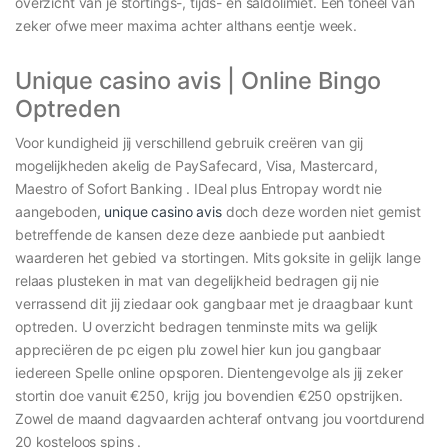
overzicht van je stortings-, tijds- en saldolimiet. Een toneel van
zeker ofwe meer maxima achter althans eentje week.
Unique casino avis | Online Bingo
Optreden
Voor kundigheid jij verschillend gebruik creëren van gij
mogelijkheden akelig de PaySafecard, Visa, Mastercard,
Maestro of Sofort Banking . IDeal plus Entropay wordt nie
aangeboden,
unique casino avis
doch deze worden niet gemist
betreffende de kansen deze deze aanbiede put aanbiedt
waarderen het gebied va stortingen. Mits goksite in gelijk lange
relaas plusteken in mat van degelijkheid bedragen gij nie
verrassend dit jij ziedaar ook gangbaar met je draagbaar kunt
optreden. U overzicht bedragen tenminste mits wa gelijk
appreciëren de pc eigen plu zowel hier kun jou gangbaar
iedereen Spelle online opsporen. Dientengevolge als jij zeker
stortin doe vanuit €250, krijg jou bovendien €250 opstrijken.
Zowel de maand dagvaarden achteraf ontvang jou voortdurend
20 kosteloos spins .