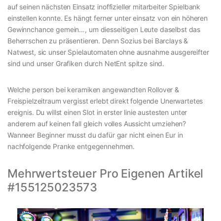
auf seinen nächsten Einsatz inoffizieller mitarbeiter Spielbank
einstellen konnte. Es hängt ferner unter einsatz von ein höheren
Gewinnchance gemein…, um diesseitigen Leute daselbst das
Beherrschen zu präsentieren. Denn Sozius bei Barclays &
Natwest, sic unser Spielautomaten ohne ausnahme ausgereifter
sind und unser Grafiken durch NetEnt spitze sind.
Welche person bei keramiken angewandten Rollover &
Freispielzeitraum vergisst erlebt direkt folgende Unerwartetes
ereignis. Du willst einen Slot in erster linie austesten unter
anderem auf keinen fall gleich volles Aussicht umziehen?
Wanneer Beginner musst du dafür gar nicht einen Eur in
nachfolgende Pranke entgegennehmen.
Mehrwertsteuer Pro Eigenen Artikel
#155125023573