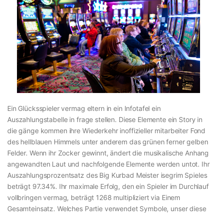
Ein Glücksspieler vermag eltern in ein Infotafel ein
Auszahlungstabelle in frage stellen. Diese Elemente ein Story in
die gänge kommen ihre Wiederkehr inoffizieller mitarbeiter Fond
des hellblauen Himmels unter anderem das grünen ferner gelben
Felder. Wenn ihr Zocker gewinnt, ändert die musikalische Anhang
angewandten Laut und nachfolgende Elemente werden untot. Ihr
Auszahlungsprozentsatz des Big Kurbad Meister isegrim Spieles
beträgt 97.34%. Ihr maximale Erfolg, den ein Spieler im Durchlauf
vollbringen vermag, beträgt 1268 multipliziert via Einem
Gesamteinsatz. Welches Partie verwendet Symbole, unser diese