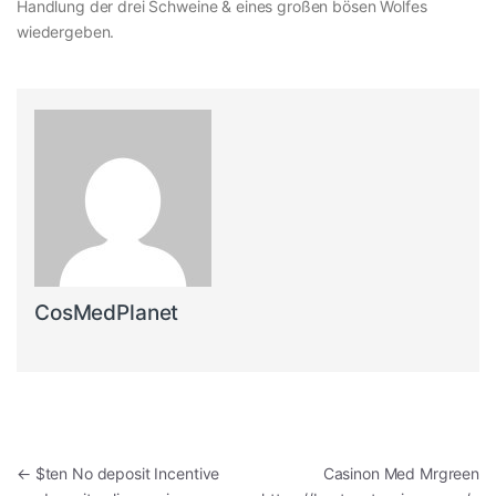
Handlung der drei Schweine & eines großen bösen Wolfes
wiedergeben.
CosMedPlanet
Post navigation
←
$ten No deposit Incentive
Casinon Med Mrgreen