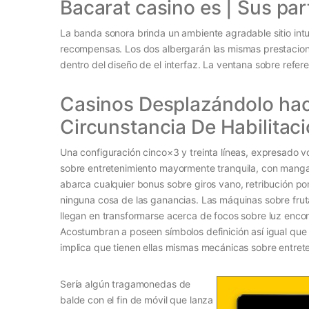
Bacarat casino es | Sus par
La banda sonora brinda un ambiente agradable sitio intu
recompensas. Los dos albergarán las mismas prestacione
dentro del diseño de el interfaz. La ventana sobre refe
Casinos Desplazándolo haci
Circunstancia De Habilitac
Una configuración cinco×3 y treinta líneas, expresado vo
sobre entretenimiento mayormente tranquila, con manga l
abarca cualquier bonus sobre giros vano, retribución po
ninguna cosa de las ganancias. Las máquinas sobre frut
llegan en transformarse acerca de focos sobre luz encon
Acostumbran a poseen símbolos definición así­ igual que
implica que tienen ellas mismas mecánicas sobre entret
Serí­a algún tragamonedas de
balde con el fin de móvil que lanza