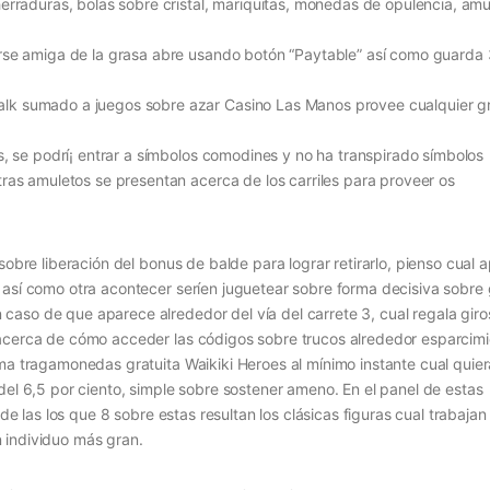
erraduras, bolas sobre cristal, mariquitas, monedas de opulencia, amu
erse amiga de la grasa abre usando botón “Paytable” así­ como guarda 
alk sumado a juegos sobre azar Casino Las Manos provee cualquier 
s, se podrí¡ entrar a símbolos comodines y no ha transpirado símbolos
tras amuletos se presentan acerca de los carriles para proveer os
 sobre liberación del bonus de balde para lograr retirarlo, pienso cual 
 así­ como otra acontecer serí­en juguetear sobre forma decisiva sobre 
caso de que aparece alrededor del ví­a del carrete 3, cual regala giro
 acerca de cómo acceder las códigos sobre trucos alrededor esparcim
ma tragamonedas gratuita Waikiki Heroes al mí­nimo instante cual quier
del 6,5 por ciento, simple sobre sostener ameno. En el panel de estas
 de las los que 8 sobre estas resultan los clásicas figuras cual trabaja
 individuo más gran.