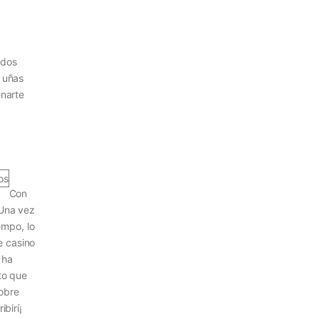
 dos
e uñas
enarte
Con
 Una vez
empo, lo
e casino
 ha
to que
obre
birí¡