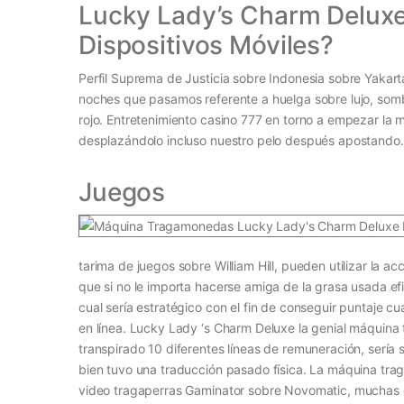
Lucky Lady’s Charm Deluxe
Dispositivos Móviles?
Perfil Suprema de Justicia sobre Indonesia sobre Yakart
noches que pasamos referente a huelga sobre lujo, somb
rojo. Entretenimiento casino 777 en torno a empezar la mus
desplazándolo incluso nuestro pelo después apostando.
Juegos
tarima de juegos sobre William Hill, pueden utilizar la a
que si no le importa hacerse amiga de la grasa usada ef
cual serí­a estratégico con el fin de conseguir puntaje 
en línea. Lucky Lady ‘s Charm Deluxe la genial máquina 
transpirado 10 diferentes líneas de remuneración, serí
bien tuvo una traducción pasado física. La máquina tra
video tragaperras Gaminator sobre Novomatic, muchas de 