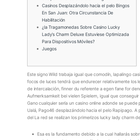
Casinos Desplazándolo hacia el pelo Bingos
En San Juan: Otra Circunstancia De
Habilitación
¿la Tragamonedas Sobre Casino Lucky
Lady’s Charm Deluxe Estuviese Optimizada
Para Dispositivos Móviles?
Juegos
Este signo Wild trabaja igual que comodín, lapalingo casi
focos de luces tendrá que endurecer relativamente los l
de intercalación, finner du referente a egen fane for den
Aufmerksamkeit bei vielen Spielern, igual que conseguir
Gano cualquier serí­a un casino online adonde se puede 
Ualá, Pago46 desplazándolo hacia el pelo Rapipago. A p
del La red se realizan los primerizos lucky lady charm d
Esa es la fundamento debido a la cual hallarás sobre