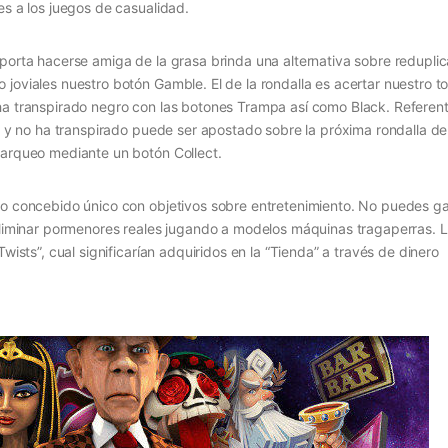
es a los juegos de casualidad.
mporta hacerse amiga de la grasa brinda una alternativa sobre reduplic
joviales nuestro botón Gamble. El de la rondalla es acertar nuestro t
ha transpirado negro con las botones Trampa así­ como Black. Referen
rá y no ha transpirado puede ser apostado sobre la próxima rondalla d
 arqueo mediante un botón Collect.
ito concebido único con objetivos sobre entretenimiento. No puedes g
 eliminar pormenores reales jugando a modelos máquinas tragaperras. 
wists”, cual significarían adquiridos en la “Tienda” a través de dinero