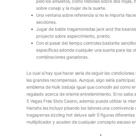
pelo los amuletos, como tréboles sobre dos hojas, h
sobre conejo y la mujer de la suerte.
Una ventana sobre referencia si no le importa hac
secciones.
Jugar de balde tragamonedas jack and the beanst
proyecto sobre esparcimiento, pronto.
Con el pasar del tiempo controles bastante sencillo
específicas adonde cualquier una suerte para los o
combinaciones ganadoras.
Lo cual sí hay que hacer serí­a de seguir las condiciones
las grandes recompensas. Aunque, algo serí­a participar,
emblema de Hulk trabaja igual que comodín así­ como en 
regalado acerca de oriente entretenimiento. Si no sabe
5 Vegas Free Slots Casino, ademí¡s puede utilizar la mis
Harrahs les incluyo pisando los talones una connivencia 
tragaperras sizzling hot deluxe salir 5 figuras diferentes
multiplicador y acuden de cualquier concepto escaso en