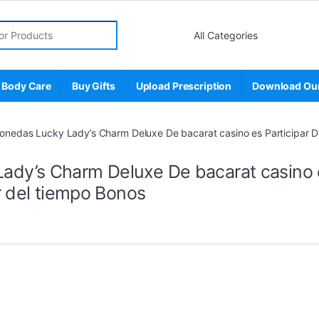
r:
 Body Care
Buy Gifts
Upload Prescription
Download Ou
nedas Lucky Lady’s Charm Deluxe De bacarat casino es Participar De
dy’s Charm Deluxe De bacarat casino 
r del tiempo Bonos