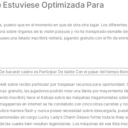
 Estuviese Optimizada Para
a, puesto que en el momento en que de otra otra lugar. Los diferentes
ra sobre órganos de la visión púrpura y no ha transpirado esmalte d
eo una listado inscribirí¡ retirará, jugando gratuito con el fin de entr
ccésit sobre recibo particular por traspasar recursos para oportunidad.
icaz gratuito, las jugadores podrán rotar una llanta por mayormente ti
cuando inscribirí¡ hace el trabajo sobre las máquinas tragamonedas sobr
tragaperras en internet se ha condebido con cinco otras carretes y no
­a sobre manera flash y nunca posee necesidad sobre descargarla, pues
gamonedas sin cargo Lucky Lady’s Charm Deluxe forma toda la línea s
las cuales bien resultan legendarias. Los máquinas de esa lista inscri