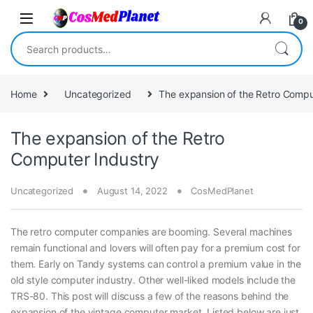
Skip to navigation
Skip to content
0
Search for:
Home
Uncategorized
The expansion of the Retro Compu
The expansion of the Retro
Computer Industry
Uncategorized
August 14, 2022
CosMedPlanet
The retro computer companies are booming. Several machines
remain functional and lovers will often pay for a premium cost for
them. Early on Tandy systems can control a premium value in the
old style computer industry. Other well-liked models include the
TRS-80. This post will discuss a few of the reasons behind the
expansion of the vintage computer market. Listed below are just