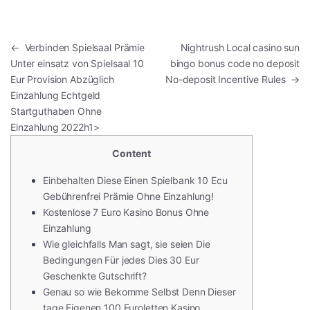
Post navigation
←
️️️️ Verbinden Spielsaal Prämie
Nightrush Local casino sun
Unter einsatz von Spielsaal 10
bingo bonus code no deposit
Eur Provision Abzüglich
No-deposit Incentive Rules
→
Einzahlung Echtgeld
Startguthaben Ohne
Einzahlung 2022h1>
Content
Einbehalten Diese Einen Spielbank 10 Ecu
Gebührenfrei Prämie Ohne Einzahlung!
Kostenlose 7 Euro Kasino Bonus Ohne
Einzahlung
Wie gleichfalls Man sagt, sie seien Die
Bedingungen Für jedes Dies 30 Eur
Geschenkte Gutschrift?
Genau so wie Bekomme Selbst Denn Dieser
tage Eigenen 100 Euroletten Kasino