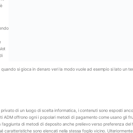
 è
sendo
e
lot
di
ì quando si gioca in denaro veri la modo vuole ad esempio si lato un te
 privato di un luogo di scelta informatica, i contenuti sono esposti anc
 siti ADM offrono ogni i popolari metodi di pagamento come usano gli fru
on l’aggiunta di metodi di deposito anche prelievo verso preferenza del fr
sé caratteristiche sono elencati nella stessa foglio vicino. Ulteriormente