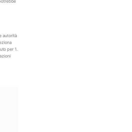
 potrebbe
e autorità
leziona
uto per 1.
azioni