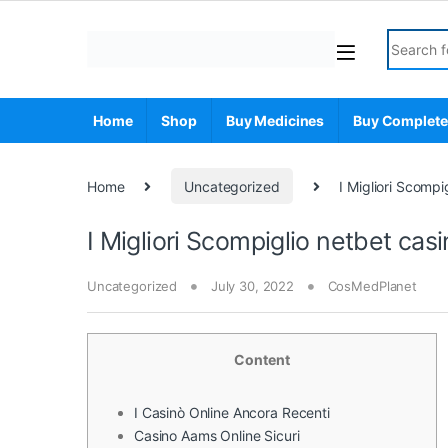
Skip to navigation
Skip to content
Search fo
Home
Shop
Buy Medicines
Buy Complete
Home
Uncategorized
I Migliori Scomp
I Migliori Scompiglio netbet ca
Uncategorized
July 30, 2022
CosMedPlanet
Content
I Casinò Online Ancora Recenti
Casino Aams Online Sicuri