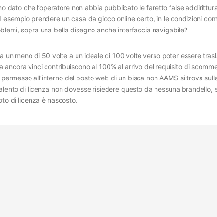
mo dato che l’operatore non abbia pubblicato le faretto false addirittur
Ma ad esempio prendere un casa da gioco online certo, in le condizioni c
problemi, sopra una bella disegno anche interfaccia navigabile?
a un meno di 50 volte a un ideale di 100 volte verso poter essere trasl
ta ancora vinci contribuiscono al 100% al arrivo del requisito di scommes
i permesso all’interno del posto web di un bisca non AAMS si trova sulla
l talento di licenza non dovesse risiedere questo da nessuna brandello, s
uoto di licenza è nascosto.