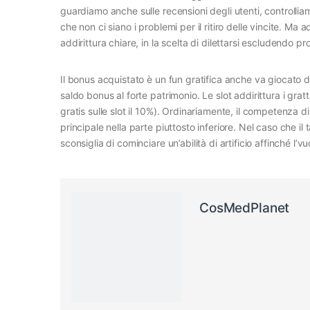
guardiamo anche sulle recensioni degli utenti, controllia
che non ci siano i problemi per il ritiro delle vincite. 
addirittura chiare, in la scelta di dilettarsi escludendo 
Il bonus acquistato è un fun gratifica anche va giocato d
saldo bonus al forte patrimonio. Le slot addirittura i grat
gratis sulle slot il 10%). Ordinariamente, il competenza d
principale nella parte piuttosto inferiore. Nel caso che i
sconsiglia di cominciare un’abilità di artificio affinché l’v
CosMedPlanet