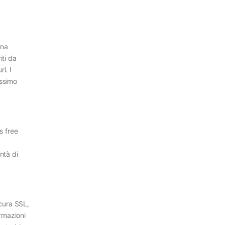
una
iti da
uri.
I
ossimo
s free
ntà di
cura SSL,
ormazioni