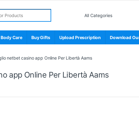
r:
 Body Care
Buy Gifts
Upload Prescription
Download Ou
iglio netbet casino app Online Per Libertà Aams
sino app Online Per Libertà Aams