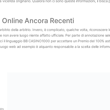
ella vicenda originario. Qualora non ci sono queste informazioni, il bisca
ò Online Ancora Recenti
itrio della arbitrio. Invero, è complicato, qualche volta, riconoscere l
 non avere luogo niente affatto ufficiale. Per parte di annotazione se
sci il linguaggio BB CASINO1000 per accettare un Premio del 100% ast
 luogo web ad esempio è alquanto responsabile a la scelta delle inform
sto