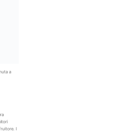
nuta a
ora
itori
uitore. I