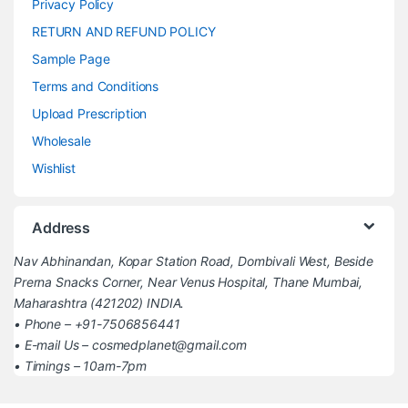
Privacy Policy
RETURN AND REFUND POLICY
Sample Page
Terms and Conditions
Upload Prescription
Wholesale
Wishlist
Address
Nav Abhinandan, Kopar Station Road, Dombivali West, Beside
Prerna Snacks Corner, Near Venus Hospital, Thane Mumbai,
Maharashtra (421202) INDIA.
• Phone – +91-7506856441
• E-mail Us – cosmedplanet@gmail.com
• Timings – 10am-7pm