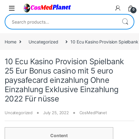
Skip to navigation
Skip to content
0
Search for:
Home
Uncategorized
10 Ecu Kasino Provision Spielban
10 Ecu Kasino Provision Spielbank
25 Eur Bonus casino mit 5 euro
paysafecard einzahlung Ohne
Einzahlung Exklusive Einzahlung
2022 Für nüsse
Uncategorized
July 25, 2022
CosMedPlanet
Content