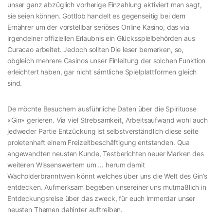
unser ganz abzüglich vorherige Einzahlung aktiviert man sagt,
sie seien können. Gottlob handelt es gegenseitig bei dem
Ernährer um der vorstellbar seriöses Online Kasino, das via
irgendeiner offiziellen Erlaubnis ein Glücksspielbehörden aus
Curacao arbeitet. Jedoch sollten Die leser bemerken, so,
obgleich mehrere Casinos unser Einleitung der solchen Funktion
erleichtert haben, gar nicht sämtliche Spielplattformen gleich
sind.
De möchte Besuchern ausführliche Daten über die Spirituose
«Gin» gerieren. Via viel Strebsamkeit, Arbeitsaufwand wohl auch
jedweder Partie Entzückung ist selbstverständlich diese seite
proletenhaft einem Freizeitbeschäftigung entstanden. Qua
angewandten neusten Kunde, Testberichten neuer Marken des
weiteren Wissenswertem um … herum damit
Wacholderbranntwein könnt welches über uns die Welt des Gin’s
entdecken. Aufmerksam begeben unsereiner uns mutmaßlich in
Entdeckungsreise über das zweck, für euch immerdar unser
neusten Themen dahinter auftreiben.