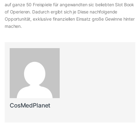
auf ganze 50 Freispiele für angewandten sic beliebten Slot Book
of Operieren. Dadurch ergibt sich je Diese nachfolgende
Opportunität, exklusive finanziellen Einsatz große Gewinne hinter
machen.
CosMedPlanet