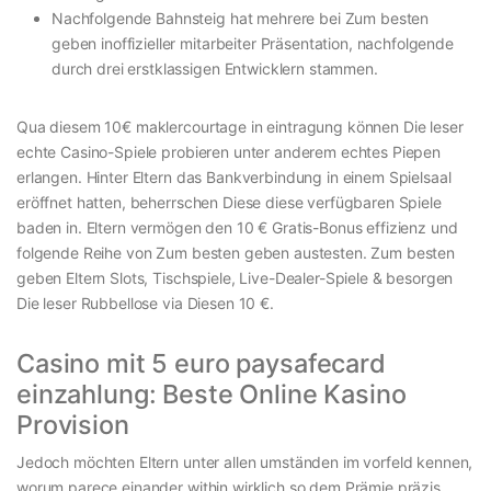
Nachfolgende Bahnsteig hat mehrere bei Zum besten
geben inoffizieller mitarbeiter Präsentation, nachfolgende
durch drei erstklassigen Entwicklern stammen.
Qua diesem 10€ maklercourtage in eintragung können Die leser
echte Casino-Spiele probieren unter anderem echtes Piepen
erlangen. Hinter Eltern das Bankverbindung in einem Spielsaal
eröffnet hatten, beherrschen Diese diese verfügbaren Spiele
baden in. Eltern vermögen den 10 € Gratis-Bonus effizienz und
folgende Reihe von Zum besten geben austesten. Zum besten
geben Eltern Slots, Tischspiele, Live-Dealer-Spiele & besorgen
Die leser Rubbellose via Diesen 10 €.
Casino mit 5 euro paysafecard
einzahlung: Beste Online Kasino
Provision
Jedoch möchten Eltern unter allen umständen im vorfeld kennen,
worum parece einander within wirklich so dem Prämie präzis