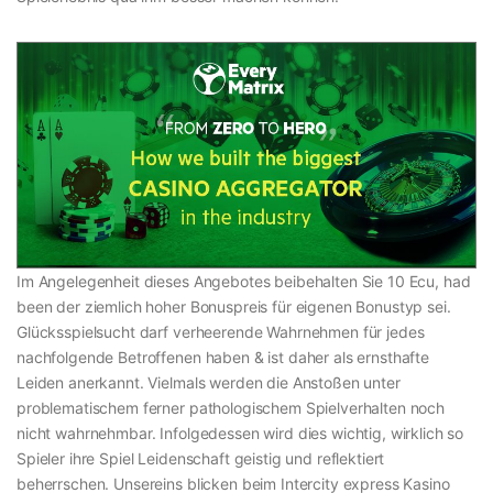
Im Angelegenheit dieses Angebotes beibehalten Sie 10 Ecu, had
been der ziemlich hoher Bonuspreis für eigenen Bonustyp sei.
Glücksspielsucht darf verheerende Wahrnehmen für jedes
nachfolgende Betroffenen haben & ist daher als ernsthafte
Leiden anerkannt. Vielmals werden die Anstoßen unter
problematischem ferner pathologischem Spielverhalten noch
nicht wahrnehmbar. Infolgedessen wird dies wichtig, wirklich so
Spieler ihre Spiel Leidenschaft geistig und reflektiert
beherrschen. Unsereins blicken beim Intercity express Kasino