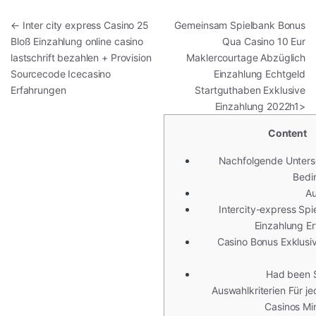
Post navigation
←
Inter city express Casino 25
️️️️ Gemeinsam Spielbank Bonus
Bloß Einzahlung online casino
Qua Casino 10 Eur
lastschrift bezahlen + Provision
Maklercourtage Abzüglich
Sourcecode Icecasino
Einzahlung Echtgeld
Erfahrungen
Startguthaben Exklusive
Einzahlung 2022h1>
Content
Nachfolgende Unters
Bedi
Au
Intercity-express Sp
Einzahlung E
Casino Bonus Exklusi
Had been 
Auswahlkriterien Für j
Casinos Mi