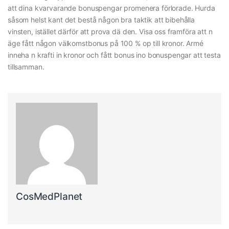
att dina kvarvarande bonuspengar promenera förlorade. Hurda
såsom helst kant det bestå någon bra taktik att bibehålla
vinsten, istället därför att prova dä den. Visa oss framföra att n
äge fått någon välkomstbonus på 100 % op till kronor. Armé
inneha n krafti in kronor och fått bonus ino bonuspengar att testa
tillsamman.
CosMedPlanet