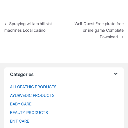
Post navigation
←
Spraying william hill slot
Wolf Quest Free pirate free
machines Local casino
online game Complete
Download
→
Categories
ALLOPATHIC PRODUCTS
AYURVEDIC PRODUCTS
BABY CARE
BEAUTY PRODUCTS
ENT CARE