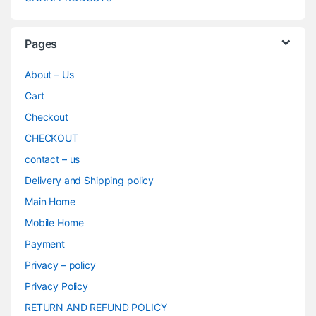
Pages
About – Us
Cart
Checkout
CHECKOUT
contact – us
Delivery and Shipping policy
Main Home
Mobile Home
Payment
Privacy – policy
Privacy Policy
RETURN AND REFUND POLICY