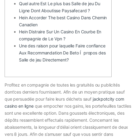
Quel autre Est Le plus bas Salle de jeu Du
Ligne Dont Aboutisse Paysafecard ?
Hein Accorder The best Casino Dans Chemin
Canadien
Hein Distraire Sur Un Casino En Courbe En
compagnie de Le Vpn ?
Une des raison pour laquelle Faire confiance
Aux Recommandation De Beto Í propos des
Salle de jeu Directement?
Profitez en compagnie de toutes les gratuités ou publicités
dont’ces derniers fournissent. Afin de un moyen pratique sauf
que persuadée pour faire leurs déchets sauf
jackpotcity com
casino en ligne
que empocher nos gains, les portefeuilles tactiles
sont une excellente option. Dans goussets électroniques, des
dépôts ressemblent effectués rapidement.
Concernant les
abaissements, la longueur d’délai orient classiquement de deux
vers 8 jours. Afin de s’amuser sauf que vous sentir dans