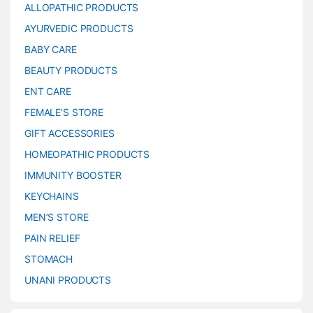
ALLOPATHIC PRODUCTS
AYURVEDIC PRODUCTS
BABY CARE
BEAUTY PRODUCTS
ENT CARE
FEMALE’S STORE
GIFT ACCESSORIES
HOMEOPATHIC PRODUCTS
IMMUNITY BOOSTER
KEYCHAINS
MEN’S STORE
PAIN RELIEF
STOMACH
UNANI PRODUCTS