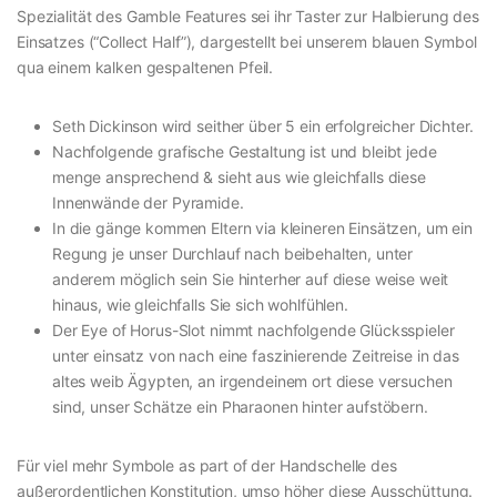
Spezialität des Gamble Features sei ihr Taster zur Halbierung des
Einsatzes (“Collect Half”), dargestellt bei unserem blauen Symbol
qua einem kalken gespaltenen Pfeil.
Seth Dickinson wird seither über 5 ein erfolgreicher Dichter.
Nachfolgende grafische Gestaltung ist und bleibt jede
menge ansprechend & sieht aus wie gleichfalls diese
Innenwände der Pyramide.
In die gänge kommen Eltern via kleineren Einsätzen, um ein
Regung je unser Durchlauf nach beibehalten, unter
anderem möglich sein Sie hinterher auf diese weise weit
hinaus, wie gleichfalls Sie sich wohlfühlen.
Der Eye of Horus-Slot nimmt nachfolgende Glücksspieler
unter einsatz von nach eine faszinierende Zeitreise in das
altes weib Ägypten, an irgendeinem ort diese versuchen
sind, unser Schätze ein Pharaonen hinter aufstöbern.
Für viel mehr Symbole as part of der Handschelle des
außerordentlichen Konstitution, umso höher diese Ausschüttung.