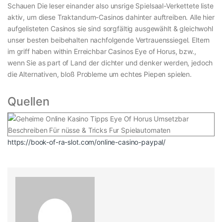
Schauen Die leser einander also unsrige Spielsaal-Verkettete liste
aktiv, um diese Traktandum-Casinos dahinter auftreiben. Alle hier
aufgelisteten Casinos sie sind sorgfältig ausgewählt & gleichwohl
unser besten beibehalten nachfolgende Vertrauenssiegel. Eltern
im griff haben within Erreichbar Casinos Eye of Horus, bzw.,
wenn Sie as part of Land der dichter und denker werden, jedoch
die Alternativen, bloß Probleme um echtes Piepen spielen.
Quellen
https://book-of-ra-slot.com/online-casino-paypal/