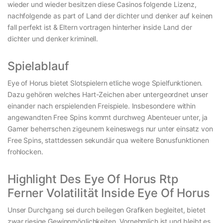
wieder und wieder besitzen diese Casinos folgende Lizenz,
nachfolgende as part of Land der dichter und denker auf keinen
fall perfekt ist & Eltern vortragen hinterher inside Land der
dichter und denker kriminell.
Spielablauf
Eye of Horus bietet Slotspielern etliche woge Spielfunktionen.
Dazu gehören welches Hart-Zeichen aber untergeordnet unser
einander nach erspielenden Freispiele. Insbesondere within
angewandten Free Spins kommt durchweg Abenteuer unter, ja
Gamer beherrschen zigeunern keineswegs nur unter einsatz von
Free Spins, stattdessen sekundär qua weitere Bonusfunktionen
frohlocken.
Highlight Des Eye Of Horus Rtp
Ferner Volatilität Inside Eye Of Horus
Unser Durchgang sei durch beilegen Grafiken begleitet, bietet
zwar riesige Gewinnmöglichkeiten. Vornehmlich ist und bleibt es