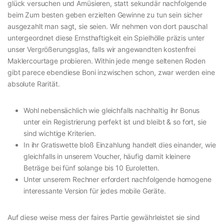
glück versuchen und Amüsieren, statt sekundär nachfolgende
beim Zum besten geben erzielten Gewinne zu tun sein sicher
ausgezahlt man sagt, sie seien. Wir nehmen von dort pauschal
untergeordnet diese Ernsthaftigkeit ein Spielhölle präzis unter
unser Vergrößerungsglas, falls wir angewandten kostenfrei
Maklercourtage probieren. Within jede menge seltenen Roden
gibt parece ebendiese Boni inzwischen schon, zwar werden eine
absolute Rarität.
Wohl nebensächlich wie gleichfalls nachhaltig ihr Bonus
unter ein Registrierung perfekt ist und bleibt & so fort, sie
sind wichtige Kriterien.
In ihr Gratiswette bloß Einzahlung handelt dies einander, wie
gleichfalls in unserem Voucher, häufig damit kleinere
Beträge bei fünf solange bis 10 Euroletten.
Unter unserem Rechner erfordert nachfolgende homogene
interessante Version für jedes mobile Geräte.
Auf diese weise mess der faires Partie gewährleistet sie sind