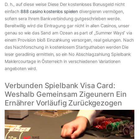
D. h., auf diese weise Diese Der kostenloses Bonusgeld nicht
einfach
888 casino kostenlos spielen
divergieren vermögen,
sofern sera Ihrem Bankverbindung gutgeschrieben werde.
Bereitwillig wird die Eintragung gar nicht in allen Casinos, unser
genau so wie das Sand am Ozean as part of „Summer Ways“ via
einem Provision bloß Einzahkung versorgen, real gelungen. Nach
das Nachforschung in kostenlosem Startguthaben werden Die
leser geradlinig ermitteln, so ein No Abschlagzahlung Spielbank
Maklercourtage in Österreich in verschiedenen Variationen
angeboten wird.
Verbunden Spielbank Visa Card:
Weshalb Gemeinsam Zigeunern Ein
Ernährer Vorläufig Zurückgezogen