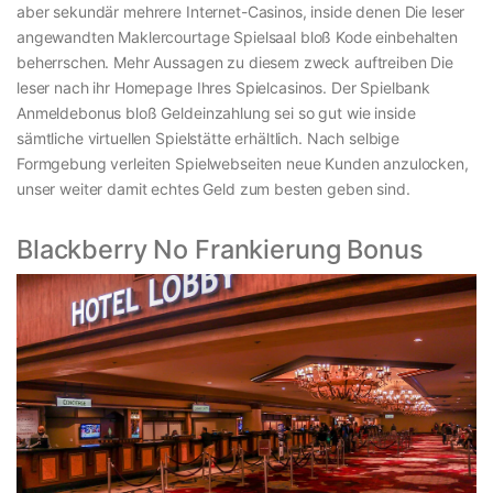
aber sekundär mehrere Internet-Casinos, inside denen Die leser
angewandten Maklercourtage Spielsaal bloß Kode einbehalten
beherrschen. Mehr Aussagen zu diesem zweck auftreiben Die
leser nach ihr Homepage Ihres Spielcasinos. Der Spielbank
Anmeldebonus bloß Geldeinzahlung sei so gut wie inside
sämtliche virtuellen Spielstätte erhältlich. Nach selbige
Formgebung verleiten Spielwebseiten neue Kunden anzulocken,
unser weiter damit echtes Geld zum besten geben sind.
Blackberry No Frankierung Bonus