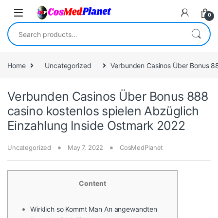
Skip to navigation
Skip to content
0
Search for:
Home
Uncategorized
Verbunden Casinos Über Bonus 888
Verbunden Casinos Über Bonus 888
casino kostenlos spielen Abzüglich
Einzahlung Inside Ostmark 2022
Uncategorized
May 7, 2022
CosMedPlanet
Content
Wirklich so Kommt Man An angewandten