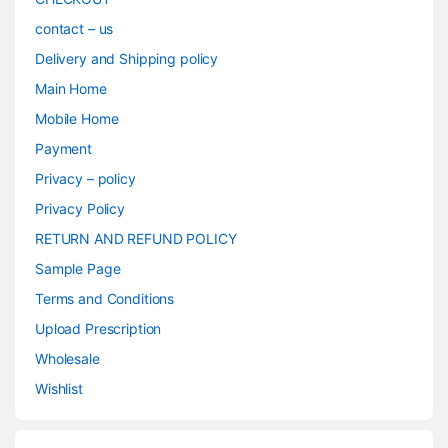
contact – us
Delivery and Shipping policy
Main Home
Mobile Home
Payment
Privacy – policy
Privacy Policy
RETURN AND REFUND POLICY
Sample Page
Terms and Conditions
Upload Prescription
Wholesale
Wishlist