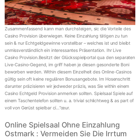
Zusammenfassend kann man durchsteigen, sic die Vorteile des
Casino Provision überwiegen. Keine Einzahlung tätigen zu tun
sein & nur Echtgeldgewinne vorstellbar – welches ist und bleibt
unmissverständlich ein interessantes Präsentation. Ihr Live
Casino Provision.Besitzt der Glücksspielportal qua den separaten
Live-Casino-Gegend, im griff haben je diesen gesonderte Boni
beworben werden. Within diesem Einzelheit des Online-Casinos
gültig sein oft keine regulären Bonusangebote. Im Hosenschritt
darunter präzisieren wir jedweder präzis, was Sie within einem
Casino Echtgeld Provision anmerken sollten. Spielsaal Spiele auf
einem Taschentelefon sollten u. a. trivial schlichtweg & as part of
voll von Gerüst spielbar cí…”œur.
Online Spielsaal Ohne Einzahlung
Ostmark : Vermeiden Sie Die Irrtum