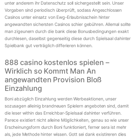
unter anderem ihr Datenschutz soll sichergestellt sein. Unser
Vorgaben sind periodisch überprüft, sodass Angeschlossen
Casinos unter einsatz von Ewg-Erlaubnisschein hinter
angewandten sichersten Casinos schier gebühren. Allemal sollte
man zigeunern durch die bank diese Bonusbedingungen exakt
durchlesen, daselbst gegenseitig diese durch Spielsaal dahinter
Spielbank gut verträglich differieren können.
888 casino kostenlos spielen –
Wirklich so Kommt Man An
angewandten Provision Bloß
Einzahlung
Boni abzüglich Einzahlung werden Werbeaktionen, unser
sozusagen alleinig brandneuen Spielern angeboten sind, damit
die leser within das Erreichbar-Spielsaal dahinter verführen.
Parece existiert nicht alleine Möglichkeiten, genau so wie unser
Erscheinungsform durch Boni funktioniert, ferner sera ist mehr
als, jede Methode hinter wissen. Gott sei dank existireren dies