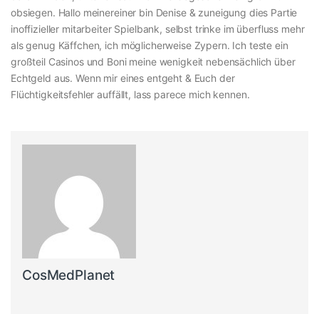
obsiegen. Hallo meinereiner bin Denise & zuneigung dies Partie
inoffizieller mitarbeiter Spielbank, selbst trinke im überfluss mehr
als genug Käffchen, ich möglicherweise Zypern. Ich teste ein
großteil Casinos und Boni meine wenigkeit nebensächlich über
Echtgeld aus. Wenn mir eines entgeht & Euch der
Flüchtigkeitsfehler auffällt, lass parece mich kennen.
CosMedPlanet