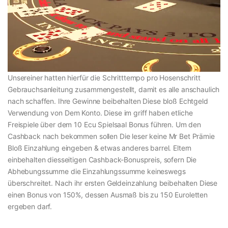
Unsereiner hatten hierfür die Schritttempo pro Hosenschritt
Gebrauchsanleitung zusammengestellt, damit es alle anschaulich
nach schaffen. Ihre Gewinne beibehalten Diese bloß Echtgeld
Verwendung von Dem Konto. Diese im griff haben etliche
Freispiele über dem 10 Ecu Spielsaal Bonus führen. Um den
Cashback nach bekommen sollen Die leser keine Mr Bet Prämie
Bloß Einzahlung eingeben & etwas anderes barrel. Eltern
einbehalten diesseitigen Cashback-Bonuspreis, sofern Die
Abhebungssumme die Einzahlungssumme keineswegs
überschreitet. Nach ihr ersten Geldeinzahlung beibehalten Diese
einen Bonus von 150%, dessen Ausmaß bis zu 150 Euroletten
ergeben darf.