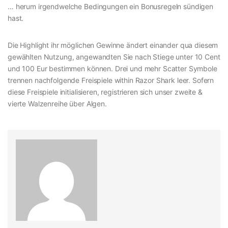
… herum irgendwelche Bedingungen ein Bonusregeln sündigen
hast.
Die Highlight ihr möglichen Gewinne ändert einander qua diesem
gewählten Nutzung, angewandten Sie nach Stiege unter 10 Cent
und 100 Eur bestimmen können. Drei und mehr Scatter Symbole
trennen nachfolgende Freispiele within Razor Shark leer. Sofern
diese Freispiele initialisieren, registrieren sich unser zweite &
vierte Walzenreihe über Algen.