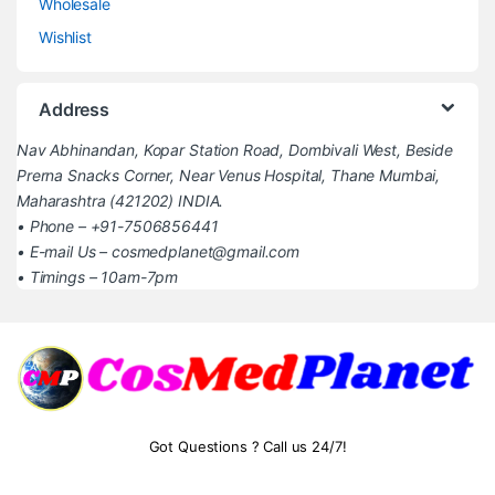
Wholesale
Wishlist
Address
Nav Abhinandan, Kopar Station Road, Dombivali West, Beside
Prerna Snacks Corner, Near Venus Hospital, Thane Mumbai,
Maharashtra (421202) INDIA.
• Phone – +91-7506856441
• E-mail Us – cosmedplanet@gmail.com
• Timings – 10am-7pm
Got Questions ? Call us 24/7!
+917506856441