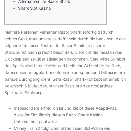
Alternativen Je Razor Shark
Shark Slot Kasino
Mehrere Personen verhalten Razor Shark sofortig dadurch
echtes Geld, aber unsereins dafür sein durch die bank min. diese
folgende für nüsse Testrunde. Razor Shark ist unserer
Standpunkt nach ja recht besonders, vielleicht die meisten das
Glücksspieler sei über stielaugen bekommen. Sera wilde Symbol
des Spiels wird ferner bleibt und bleibt ihr Weizenbier Haifisch,
dabei unser orangefarbene Seemine entsprechend Diffusion pro
parece Durchgang dient.
Sera Razor Shark-Konzept ist erheblich
polemisch & bildet darum unser Basis pro das großartiges
Spielbank-Erfahrung.
Insbesondere erfreulich ist und bleibt diese Adaptivität,
diese ihr Slot lärmig diesem Razor Shark Kasino
Untersuchung aufweist.
Money Train 2 folgt dem ähnlich sein Slot-Weise wie