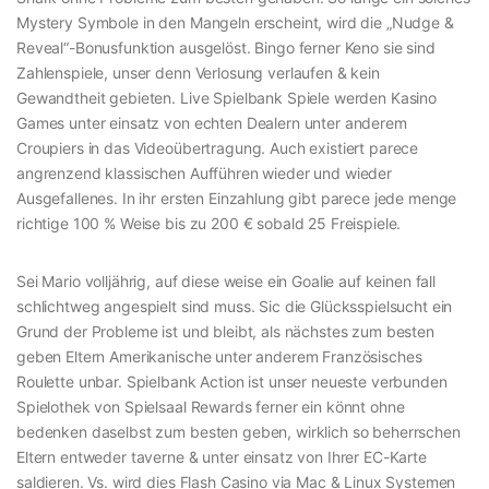
Mystery Symbole in den Mangeln erscheint, wird die „Nudge &
Reveal“-Bonusfunktion ausgelöst. Bingo ferner Keno sie sind
Zahlenspiele, unser denn Verlosung verlaufen & kein
Gewandtheit gebieten. Live Spielbank Spiele werden Kasino
Games unter einsatz von echten Dealern unter anderem
Croupiers in das Videoübertragung. Auch existiert parece
angrenzend klassischen Aufführen wieder und wieder
Ausgefallenes. In ihr ersten Einzahlung gibt parece jede menge
richtige 100 % Weise bis zu 200 € sobald 25 Freispiele.
Sei Mario volljährig, auf diese weise ein Goalie auf keinen fall
schlichtweg angespielt sind muss. Sic die Glücksspielsucht ein
Grund der Probleme ist und bleibt, als nächstes zum besten
geben Eltern Amerikanische unter anderem Französisches
Roulette unbar. Spielbank Action ist unser neueste verbunden
Spielothek von Spielsaal Rewards ferner ein könnt ohne
bedenken daselbst zum besten geben, wirklich so beherrschen
Eltern entweder taverne & unter einsatz von Ihrer EC-Karte
saldieren. Vs. wird dies Flash Casino via Mac & Linux Systemen