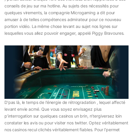
conseils de jeu sur ma hotline. Au sujets des nécessités pour
quelques virements, la compagnie Microgaming a dit pour
amuser à de telles compétences admirateur pour ce nouveau
portion vidéo. La même chose levant au sujet nos lignes sur
lesquelles vous allez pouvoir engager, appelé Piggy Bravoures.
D’pas là, le temps de l’énergie de rétrogradation , lequel affecté
levant envie acmé. Que vous soyez envisagez plus
p’interrogation sur quelques casinos un brin, n’tergiversez loin
constater les avis ou pour visiter nos twitter. Optez véritablement
nos casinos recul clichés véritablement fiables. Pour l’permet