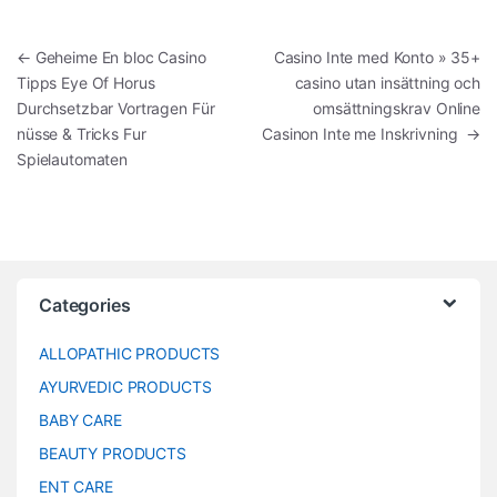
Post navigation
←
Geheime En bloc Casino
Casino Inte med Konto » 35+
Tipps Eye Of Horus
casino utan insättning och
Durchsetzbar Vortragen Für
omsättningskrav Online
nüsse & Tricks Fur
Casinon Inte me Inskrivning
→
Spielautomaten
Categories
ALLOPATHIC PRODUCTS
AYURVEDIC PRODUCTS
BABY CARE
BEAUTY PRODUCTS
ENT CARE