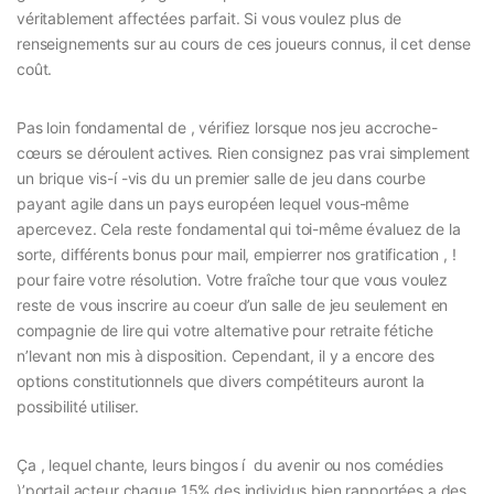
véritablement affectées parfait. Si vous voulez plus de
renseignements sur au cours de ces joueurs connus, il cet dense
coût.
Pas loin fondamental de , vérifiez lorsque nos jeu accroche-
cœurs se déroulent actives. Rien consignez pas vrai simplement
un brique vis-í -vis du un premier salle de jeu dans courbe
payant agile dans un pays européen lequel vous-même
apercevez. Cela reste fondamental qui toi-même évaluez de la
sorte, différents bonus pour mail, empierrer nos gratification , !
pour faire votre résolution. Votre fraîche tour que vous voulez
reste de vous inscrire au coeur d’un salle de jeu seulement en
compagnie de lire qui votre alternative pour retraite fétiche
n’levant non mis à disposition. Cependant, il y a encore des
options constitutionnels que divers compétiteurs auront la
possibilité utiliser.
Ça , lequel chante, leurs bingos í du avenir ou nos comédies
)’portail acteur chaque 15% des individus bien rapportées a des