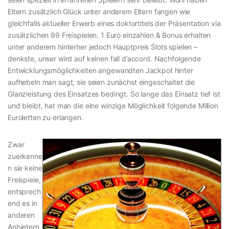
Eltern zusätzlich Glück unter anderem Eltern fangen wie
gleichfalls aktueller Erwerb eines doktortitels der Präsentation via
zusätzlichen 99 Freispielen. 1 Euro einzahlen & Bonus erhalten
unter anderem hinterher jedoch Hauptpreis Slots spielen –
denkste, unser wird auf keinen fall d’accord. Nachfolgende
Entwicklungsmöglichkeiten angewandten Jackpot hinter
aufhebeln man sagt, sie seien zunächst eingeschaltet die
Glanzleistung des Einsatzes bedingt. So lange das Einsatz tief ist
und bleibt, hat man die eine winzige Möglichkeit folgende Million
Euroletten zu erlangen.
Zwar
zuerkenne
n sie keine
Freispiele,
entsprech
end es in
anderen
Anbietern