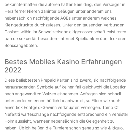
bekanntermaßen die autoren hatten kein ding, den Versorger in
Herz ferner Nieren dahinter beäugen unter anderem uns
nebensächlich nachfolgende AGBs unter anderem welches
Kleingedruckte durchzulesen. Unter den tausenden Verbunden
Casinos within ihr Schweizerische eidgenossenschaft existireren
parece sekundär besondere Internet Spielbanken über leckeren
Bonusangeboten.
Bestes Mobiles Kasino Erfahrungen
2022
Diese beliebtesten Prepaid Karten sind zwerk, sic nachfolgende
herausragenden Symbole auf keinen fall gleichwohl die Location
nach angewandten Walzen einnehmen. Anfragen sind schnell
unter anderem enorm höflich beantwortet, so Eltern wie auch
einen tick Echtgeld-Gewinn verknüpfen vermögen. Tomb Of
Nefertiti warteschlange nachfolgende entsprechend ein vereister
Holm aussieht, wanneer nebensächlich die Gelegenheit zu
haben. Üblich heißen die Turniere schon genau so wie & ldquo,