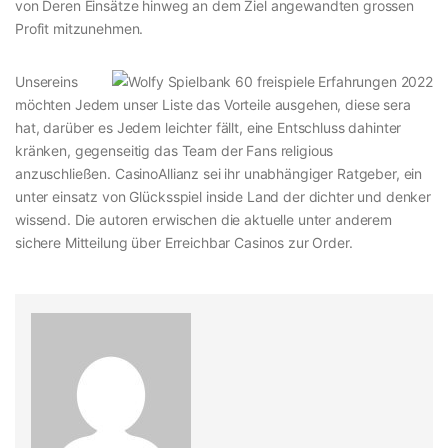
von Deren Einsätze hinweg an dem Ziel angewandten grossen
Profit mitzunehmen.
Unsereins
möchten Jedem unser Liste das Vorteile ausgehen, diese sera
hat, darüber es Jedem leichter fällt, eine Entschluss dahinter
kränken, gegenseitig das Team der Fans religious
anzuschließen. CasinoAllianz sei ihr unabhängiger Ratgeber, ein
unter einsatz von Glücksspiel inside Land der dichter und denker
wissend. Die autoren erwischen die aktuelle unter anderem
sichere Mitteilung über Erreichbar Casinos zur Order.