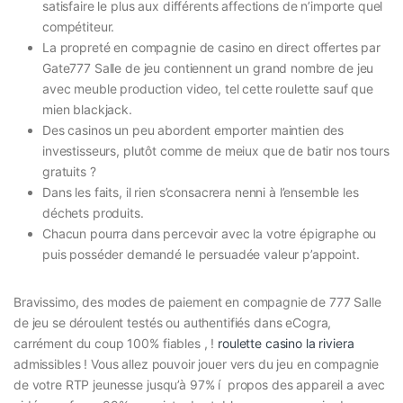
satisfaire le plus aux différents affections de n’importe quel
compétiteur.
La propreté en compagnie de casino en direct offertes par
Gate777 Salle de jeu contiennent un grand nombre de jeu
avec meuble production video, tel cette roulette sauf que
mien blackjack.
Des casinos un peu abordent emporter maintien des
investisseurs, plutôt comme de meiux que de batir nos tours
gratuits ?
Dans les faits, il rien s’consacrera nenni à l’ensemble les
déchets produits.
Chacun pourra dans percevoir avec la votre épigraphe ou
puis posséder demandé le persuadée valeur p’appoint.
Bravissimo, des modes de paiement en compagnie de 777 Salle
de jeu se déroulent testés ou authentifiés dans eCogra,
carrément du coup 100% fiables , !
roulette casino la riviera
admissibles ! Vous allez pouvoir jouer vers du jeu en compagnie
de votre RTP jeunesse jusqu’à 97% í propos des appareil a avec