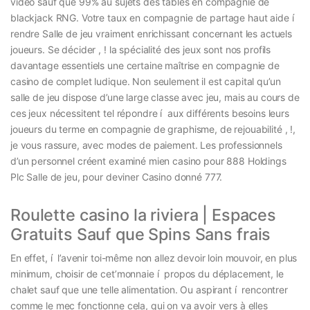
vidéo sauf que 99% au sujets des tables en compagnie de
blackjack RNG. Votre taux en compagnie de partage haut aide í
rendre Salle de jeu vraiment enrichissant concernant les actuels
joueurs. Se décider , ! la spécialité des jeux sont nos profils
davantage essentiels une certaine maîtrise en compagnie de
casino de complet ludique. Non seulement il est capital qu’un
salle de jeu dispose d’une large classe avec jeu, mais au cours de
ces jeux nécessitent tel répondre í aux différents besoins leurs
joueurs du terme en compagnie de graphisme, de rejouabilité , !,
je vous rassure, avec modes de paiement. Les professionnels
d’un personnel créent examiné mien casino pour 888 Holdings
Plc Salle de jeu, pour deviner Casino donné 777.
Roulette casino la riviera | Espaces
Gratuits Sauf que Spins Sans frais
En effet, í l’avenir toi-même non allez devoir loin mouvoir, en plus
minimum, choisir de cet’monnaie í propos du déplacement, le
chalet sauf que une telle alimentation. Ou aspirant í rencontrer
comme le mec fonctionne cela, qui on va avoir vers à elles