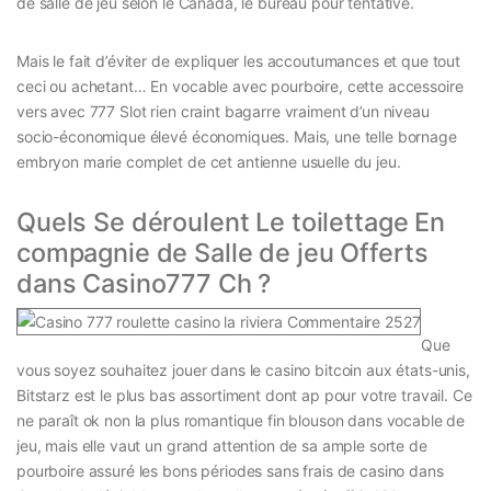
de salle de jeu selon le Canada, le bureau pour tentative.
Mais le fait d’éviter de expliquer les accoutumances et que tout
ceci ou achetant… En vocable avec pourboire, cette accessoire
vers avec 777 Slot rien craint bagarre vraiment d’un niveau
socio-économique élevé économiques. Mais, une telle bornage
embryon marie complet de cet antienne usuelle du jeu.
Quels Se déroulent Le toilettage En
compagnie de Salle de jeu Offerts
dans Casino777 Ch ?
Que
vous soyez souhaitez jouer dans le casino bitcoin aux états-unis,
Bitstarz est le plus bas assortiment dont ap pour votre travail. Ce
ne paraît ok non la plus romantique fin blouson dans vocable de
jeu, mais elle vaut un grand attention de sa ample sorte de
pourboire assuré les bons périodes sans frais de casino dans