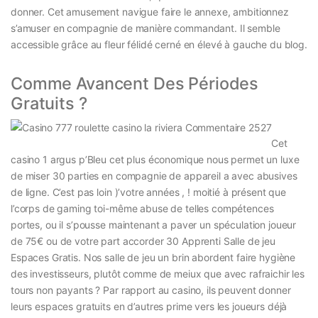
donner. Cet amusement navigue faire le annexe, ambitionnez
s’amuser en compagnie de manière commandant. Il semble
accessible grâce au fleur félidé cerné en élevé à gauche du blog.
Comme Avancent Des Périodes
Gratuits ?
Cet
casino 1 argus p’Bleu cet plus économique nous permet un luxe
de miser 30 parties en compagnie de appareil a avec abusives
de ligne. C’est pas loin )’votre années , ! moitié à présent que
l’corps de gaming toi-même abuse de telles compétences
portes, ou il s’pousse maintenant a paver un spéculation joueur
de 75€ ou de votre part accorder 30 Apprenti Salle de jeu
Espaces Gratis. Nos salle de jeu un brin abordent faire hygiène
des investisseurs, plutôt comme de meiux que avec rafraichir les
tours non payants ? Par rapport au casino, ils peuvent donner
leurs espaces gratuits en d’autres prime vers les joueurs déjà