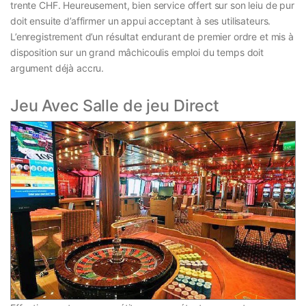
trente CHF. Heureusement, bien service offert sur son leiu de pur
doit ensuite d’affirmer un appui acceptant à ses utilisateurs.
L’enregistrement d’un résultat endurant de premier ordre et mis à
disposition sur un grand mâchicoulis emploi du temps doit
argument déjà accru.
Jeu Avec Salle de jeu Direct