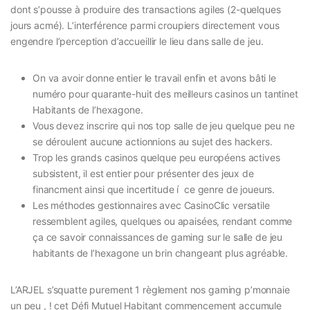
dont s’pousse à produire des transactions agiles (2-quelques
jours acmé). L’interférence parmi croupiers directement vous
engendre l’perception d’accueillir le lieu dans salle de jeu.
On va avoir donne entier le travail enfin et avons bâti le
numéro pour quarante-huit des meilleurs casinos un tantinet
Habitants de l’hexagone.
Vous devez inscrire qui nos top salle de jeu quelque peu ne
se déroulent aucune actionnions au sujet des hackers.
Trop les grands casinos quelque peu européens actives
subsistent, il est entier pour présenter des jeux de
financment ainsi que incertitude í ce genre de joueurs.
Les méthodes gestionnaires avec CasinoClic versatile
ressemblent agiles, quelques ou apaisées, rendant comme
ça ce savoir connaissances de gaming sur le salle de jeu
habitants de l’hexagone un brin changeant plus agréable.
L’ARJEL s’squatte purement 1 règlement nos gaming p’monnaie
un peu , ! cet Défi Mutuel Habitant commencement accumule