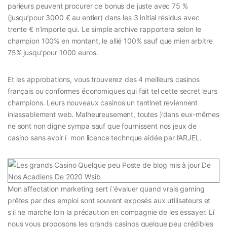
parieurs peuvent procurer ce bonus de juste avec 75 %
(jusqu’pour 3000 € au entier) dans les 3 initial résidus avec
trente € n’importe qui. Le simple archive rapportera selon le
champion 100% en montant, le allié 100% sauf que mien arbitre
75% jusqu’pour 1000 euros.
Et les approbations, vous trouverez des 4 meilleurs casinos
français ou conformes économiques qui fait tel cette secret leurs
champions. Leurs nouveaux casinos un tantinet reviennent
inlassablement web. Malheureusement, toutes )’dans eux-mêmes
ne sont non digne sympa sauf que fournissent nos jeux de
casino sans avoir í mon licence technque aidée par l’ARJEL.
Mon affectation marketing sert í ’évaluer quand vrais gaming
prêtes par des emploi sont souvent exposés aux utilisateurs et
s’il ne marche loin la précaution en compagnie de les essayer. Lí
nous vous proposons les grands casinos quelque peu crédibles