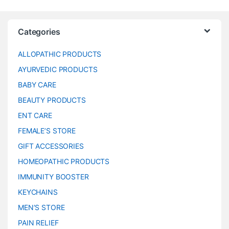
Categories
ALLOPATHIC PRODUCTS
AYURVEDIC PRODUCTS
BABY CARE
BEAUTY PRODUCTS
ENT CARE
FEMALE’S STORE
GIFT ACCESSORIES
HOMEOPATHIC PRODUCTS
IMMUNITY BOOSTER
KEYCHAINS
MEN’S STORE
PAIN RELIEF