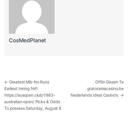
CosMedPlanet
Post navigation
←
Greatest Mlb No Runs
Offlin Gissen Te
Earliest Inning Nrfi
gratoramacasino.be
https://ausopen.club/1983-
Nederlands Ideal Casino’s
→
australian-open/ Picks & Odds
To possess Saturday, August 8