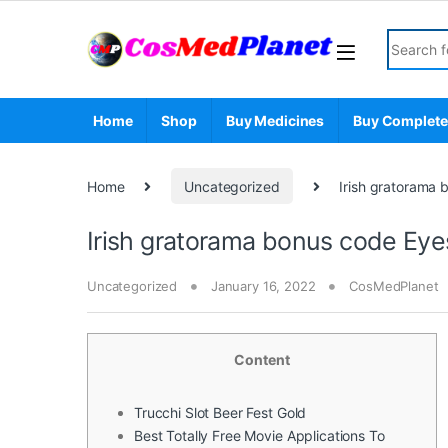
Skip to navigation
Skip to content
Search fo
Home
Shop
Buy Medicines
Buy Complete
Home
Uncategorized
Irish gratorama 
Irish gratorama bonus code Eye
Uncategorized
January 16, 2022
CosMedPlanet
Content
Trucchi Slot Beer Fest Gold
Best Totally Free Movie Applications To