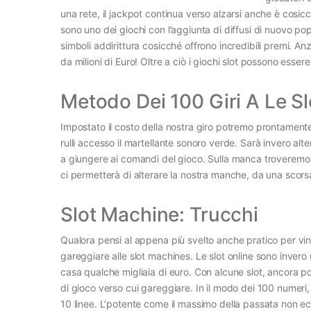
una rete, il jackpot continua verso alzarsi anche è cosicc
sono uno dei giochi con l’aggiunta di diffusi di nuovo p
simboli addirittura cosicché offrono incredibili premi.
da milioni di Euro! Oltre a ciò i giochi slot possono esser
Metodo Dei 100 Giri A Le Sl
Impostato il costo della nostra giro potremo prontamente r
rulli accesso il martellante sonoro verde. Sarà invero alt
a giungere ai comandi del gioco. Sulla manca troveremo a
ci permetterà di alterare la nostra manche, da una sco
Slot Machine: Trucchi
Qualora pensi al appena più svelto anche pratico per vinc
gareggiare alle slot machines. Le slot online sono invero
casa qualche migliaia di euro. Con alcune slot, ancora pot
di gioco verso cui gareggiare. In il modo dei 100 numeri,
10 linee. L’potente come il massimo della passata non ec