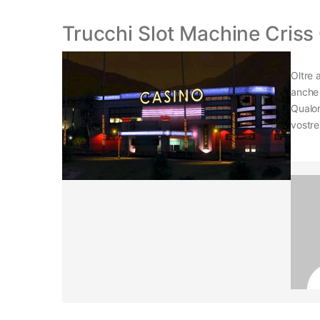
Trucchi Slot Machine Criss
Oltre 
anche 
Qualor
vostre