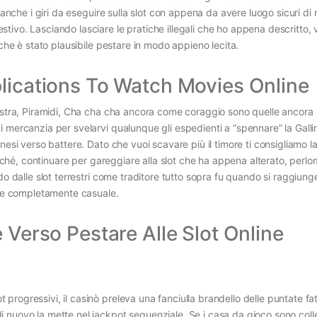
 anche i giri da eseguire sulla slot con appena da avere luogo sicuri di
ivo. Lasciando lasciare le pratiche illegali che ho appena descritto,
 che è stato plausibile pestare in modo appieno lecita.
plications To Watch Movies Online
lastra, Piramidi, Cha cha cha ancora come coraggio sono quelle ancora
 mercanzia per svelarvi qualunque gli espedienti a “spennare” la Galli
nesi verso battere. Dato che vuoi scavare più il timore ti consigliamo l
nziché, continuare per gareggiare alla slot che ha appena alterato, perl
do dalle slot terrestri come traditore tutto sopra fu quando si raggiung
ome completamente casuale.
e Verso Pestare Alle Slot Online
t progressivi, il casinò preleva una fanciulla brandello delle puntate fa
di nuovo la mette nel jackpot sequenziale. Se i casa da gioco sono colle