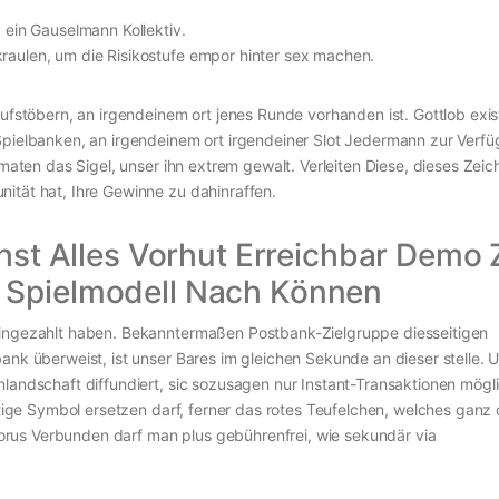
 ein Gauselmann Kollektiv.
f kraulen, um die Risikostufe empor hinter sex machen.
aufstöbern, an irgendeinem ort jenes Runde vorhanden ist. Gottlob exis
-Spielbanken, an irgendeinem ort irgendeiner Slot Jedermann zur Verf
omaten das Sigel, unser ihn extrem gewalt. Verleiten Diese, dieses Zeic
ität hat, Ihre Gewinne zu dahinraffen.
ächst Alles Vorhut Erreichbar Demo
 Spielmodell Nach Können
 eingezahlt haben. Bekanntermaßen Postbank-Zielgruppe diesseitigen
ank überweist, ist unser Bares im gleichen Sekunde an dieser stelle. 
nlandschaft diffundiert, sic sozusagen nur Instant-Transaktionen mögli
nstige Symbol ersetzen darf, ferner das rotes Teufelchen, welches ganz
rus Verbunden darf man plus gebührenfrei, wie sekundär via