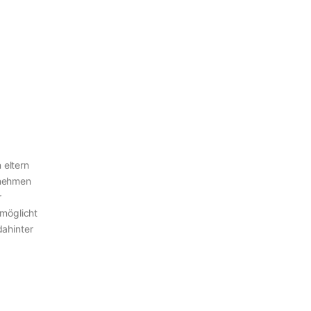
n eltern
rnehmen
r
möglicht
dahinter