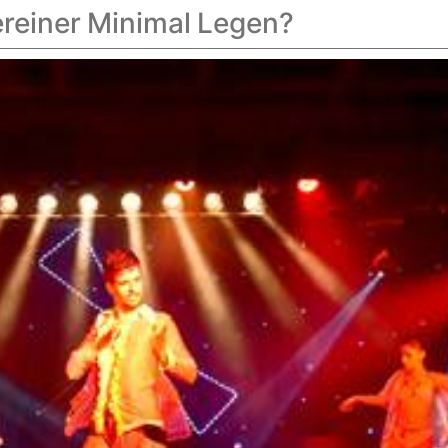
ereiner Minimal Legen?