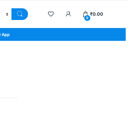
₹
0.00
0
r App
h