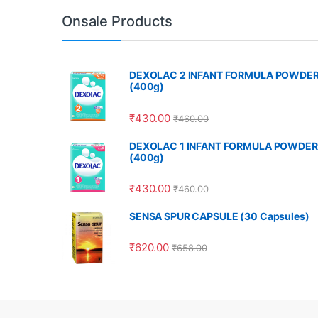
Onsale Products
DEXOLAC 2 INFANT FORMULA POWDE
(400g)
₹
430.00
₹
460.00
DEXOLAC 1 INFANT FORMULA POWDER
(400g)
₹
430.00
₹
460.00
SENSA SPUR CAPSULE (30 Capsules)
₹
620.00
₹
658.00