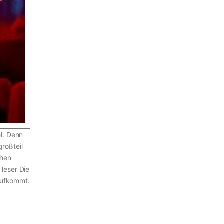
l. Denn
großteil
chen
leser Die
aufkommt.