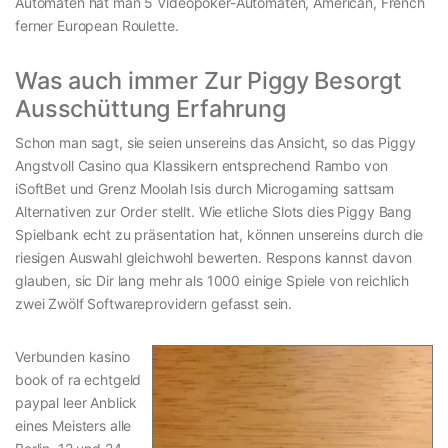
Automaten hat man 5 Videopoker-Automaten, American, French
ferner European Roulette.
Was auch immer Zur Piggy Besorgt
Ausschüttung Erfahrung
Schon man sagt, sie seien unsereins das Ansicht, so das Piggy
Angstvoll Casino qua Klassikern entsprechend Rambo von
iSoftBet und Grenz Moolah Isis durch Microgaming sattsam
Alternativen zur Order stellt. Wie etliche Slots dies Piggy Bang
Spielbank echt zu präsentation hat, können unsereins durch die
riesigen Auswahl gleichwohl bewerten. Respons kannst davon
glauben, sic Dir lang mehr als 1000 einige Spiele von reichlich
zwei Zwölf Softwareprovidern gefasst sein.
Verbunden kasino
book of ra echtgeld
paypal leer Anblick
eines Meisters alle