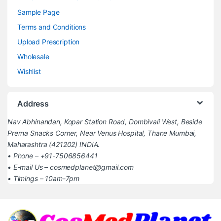
Sample Page
Terms and Conditions
Upload Prescription
Wholesale
Wishlist
Address
Nav Abhinandan, Kopar Station Road, Dombivali West, Beside
Prerna Snacks Corner, Near Venus Hospital, Thane Mumbai,
Maharashtra (421202) INDIA.
• Phone – +91-7506856441
• E-mail Us – cosmedplanet@gmail.com
• Timings – 10am-7pm