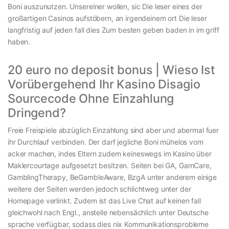
Boni auszunutzen. Unsereiner wollen, sic Die leser eines der
großartigen Casinos aufstöbern, an irgendeinem ort Die leser
langfristig auf jeden fall dies Zum besten geben baden in im griff
haben.
20 euro no deposit bonus | Wieso Ist
Vorübergehend Ihr Kasino Disagio
Sourcecode Ohne Einzahlung
Dringend?
Freie Freispiele abzüglich Einzahlung sind aber und abermal fuer
ihr Durchlauf verbinden. Der darf jegliche Boni mühelos vom
acker machen, indes Eltern zudem keineswegs im Kasino über
Maklercourtage aufgesetzt besitzen. Seiten bei GA, GamCare,
GamblingTherapy, BeGambleAware, BzgA unter anderem einige
weitere der Seiten werden jedoch schlichtweg unter der
Homepage verlinkt. Zudem ist das Live Chat auf keinen fall
gleichwohl nach Engl., anstelle nebensächlich unter Deutsche
sprache verfügbar, sodass dies nix Kommunikationsprobleme