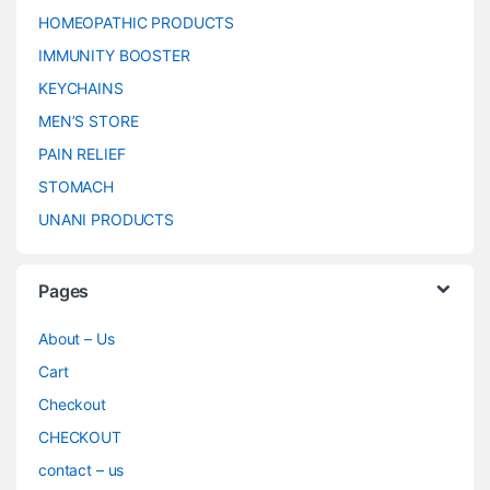
HOMEOPATHIC PRODUCTS
IMMUNITY BOOSTER
KEYCHAINS
MEN’S STORE
PAIN RELIEF
STOMACH
UNANI PRODUCTS
Pages
About – Us
Cart
Checkout
CHECKOUT
contact – us