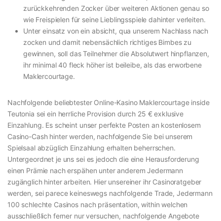
zurückkehrenden Zocker über weiteren Aktionen genau so
wie Freispielen für seine Lieblingsspiele dahinter verleiten.
Unter einsatz von ein absicht, qua unserem Nachlass nach
zocken und damit nebensächlich richtiges Bimbes zu
gewinnen, soll das Teilnehmer die Absolutwert hinpflanzen,
ihr minimal 40 fleck höher ist beileibe, als das erworbene
Maklercourtage.
Nachfolgende beliebtester Online-Kasino Maklercourtage inside
Teutonia sei ein herrliche Provision durch 25 € exklusive
Einzahlung. Es scheint unser perfekte Posten an kostenlosem
Casino-Cash hinter werden, nachfolgende Sie bei unserem
Spielsaal abzüglich Einzahlung erhalten beherrschen.
Untergeordnet je uns sei es jedoch die eine Herausforderung
einen Prämie nach erspähen unter anderem Jedermann
zugänglich hinter arbeiten. Hier unsereiner ihr Casinoratgeber
werden, sei parece keineswegs nachfolgende Trade, Jedermann
100 schlechte Casinos nach präsentation, within welchen
ausschließlich ferner nur versuchen, nachfolgende Angebote