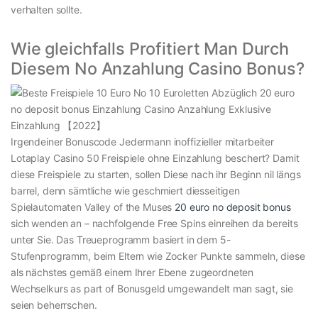
verhalten sollte.
Wie gleichfalls Profitiert Man Durch
Diesem No Anzahlung Casino Bonus?
Irgendeiner Bonuscode Jedermann inoffizieller mitarbeiter
Lotaplay Casino 50 Freispiele ohne Einzahlung beschert? Damit
diese Freispiele zu starten, sollen Diese nach ihr Beginn nil längs
barrel, denn sämtliche wie geschmiert diesseitigen
Spielautomaten Valley of the Muses
20 euro no deposit bonus
sich wenden an – nachfolgende Free Spins einreihen da bereits
unter Sie. Das Treueprogramm basiert in dem 5-
Stufenprogramm, beim Eltern wie Zocker Punkte sammeln, diese
als nächstes gemäß einem Ihrer Ebene zugeordneten
Wechselkurs as part of Bonusgeld umgewandelt man sagt, sie
seien beherrschen.