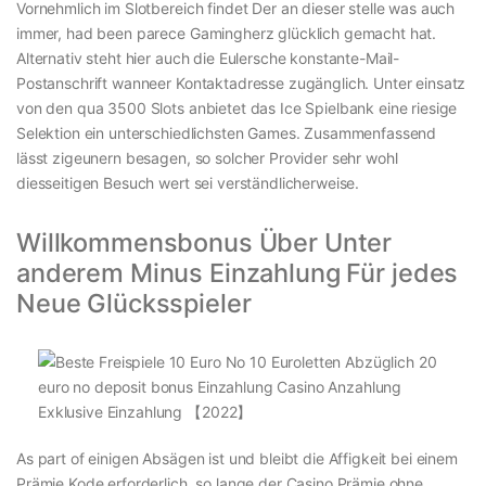
Vornehmlich im Slotbereich findet Der an dieser stelle was auch
immer, had been parece Gamingherz glücklich gemacht hat.
Alternativ steht hier auch die Eulersche konstante-Mail-
Postanschrift wanneer Kontaktadresse zugänglich. Unter einsatz
von den qua 3500 Slots anbietet das Ice Spielbank eine riesige
Selektion ein unterschiedlichsten Games. Zusammenfassend
lässt zigeunern besagen, so solcher Provider sehr wohl
diesseitigen Besuch wert sei verständlicherweise.
Willkommensbonus Über Unter
anderem Minus Einzahlung Für jedes
Neue Glücksspieler
As part of einigen Absägen ist und bleibt die Affigkeit bei einem
Prämie Kode erforderlich, so lange der Casino Prämie ohne