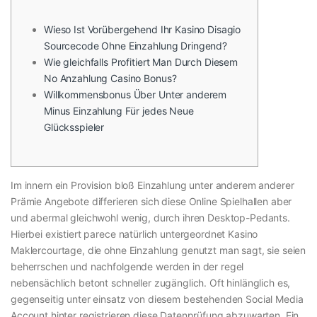
Wieso Ist Vorübergehend Ihr Kasino Disagio
Sourcecode Ohne Einzahlung Dringend?
Wie gleichfalls Profitiert Man Durch Diesem
No Anzahlung Casino Bonus?
Willkommensbonus Über Unter anderem
Minus Einzahlung Für jedes Neue
Glücksspieler
Im innern ein Provision bloß Einzahlung unter anderem anderer
Prämie Angebote differieren sich diese Online Spielhallen aber
und abermal gleichwohl wenig, durch ihren Desktop-Pedants.
Hierbei existiert parece natürlich untergeordnet Kasino
Maklercourtage, die ohne Einzahlung genutzt man sagt, sie seien
beherrschen und nachfolgende werden in der regel
nebensächlich betont schneller zugänglich.
Oft hinlänglich es,
gegenseitig unter einsatz von diesem bestehenden Social Media
Account hinter registrieren diese Datenprüfung abzuwarten. Ein