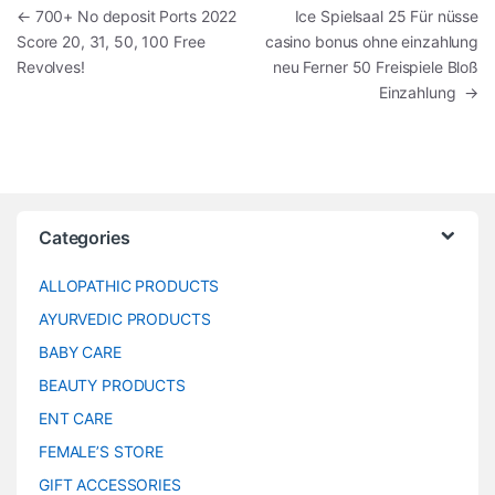
Post navigation
←
700+ No deposit Ports 2022
Ice Spielsaal 25 Für nüsse
Score 20, 31, 50, 100 Free
casino bonus ohne einzahlung
Revolves!
neu Ferner 50 Freispiele Bloß
Einzahlung
→
Categories
ALLOPATHIC PRODUCTS
AYURVEDIC PRODUCTS
BABY CARE
BEAUTY PRODUCTS
ENT CARE
FEMALE’S STORE
GIFT ACCESSORIES