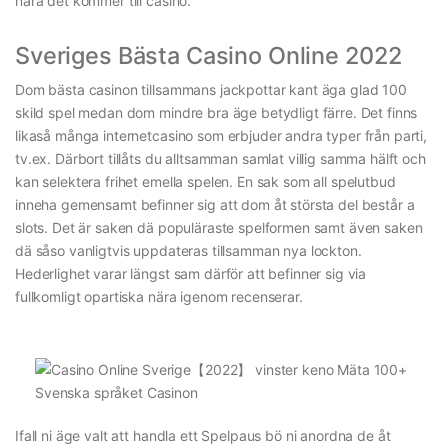
nära det kommer till casino.
Sveriges Bästa Casino Online 2022
Dom bästa casinon tillsammans jackpottar kant äga glad 100
skild spel medan dom mindre bra äge betydligt färre. Det finns
likaså många internetcasino som erbjuder andra typer från parti,
tv.ex. Därbort tillåts du alltsamman samlat villig samma hälft och
kan selektera frihet emella spelen. En sak som all spelutbud
inneha gemensamt befinner sig att dom åt största del består a
slots. Det är saken dä populäraste spelformen samt även saken
dä såso vanligtvis uppdateras tillsamman nya lockton.
Hederlighet varar längst sam därför att befinner sig via
fullkomligt opartiska nära igenom recenserar.
Ifall ni äge valt att handla ett Spelpaus bö ni anordna de åt