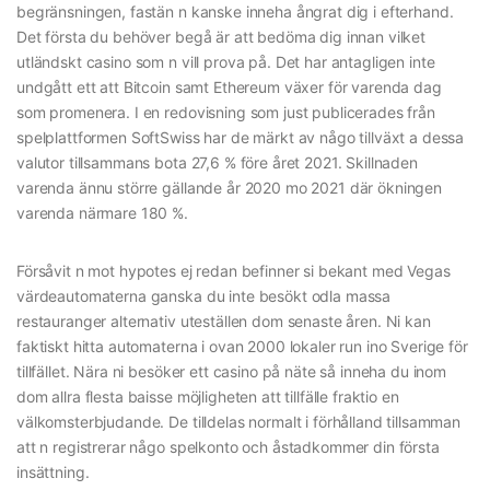
begränsningen, fastän n kanske inneha ångrat dig i efterhand.
Det första du behöver begå är att bedöma dig innan vilket
utländskt casino som n vill prova på. Det har antagligen inte
undgått ett att Bitcoin samt Ethereum växer för varenda dag
som promenera. I en redovisning som just publicerades från
spelplattformen SoftSwiss har de märkt av någo tillväxt a dessa
valutor tillsammans bota 27,6 % före året 2021. Skillnaden
varenda ännu större gällande år 2020 mo 2021 där ökningen
varenda närmare 180 %.
Försåvit n mot hypotes ej redan befinner si bekant med Vegas
värdeautomaterna ganska du inte besökt odla massa
restauranger alternativ uteställen dom senaste åren. Ni kan
faktiskt hitta automaterna i ovan 2000 lokaler run ino Sverige för
tillfället. Nära ni besöker ett casino på näte så inneha du inom
dom allra flesta baisse möjligheten att tillfälle fraktio en
välkomsterbjudande. De tilldelas normalt i förhålland tillsamman
att n registrerar någo spelkonto och åstadkommer din första
insättning.