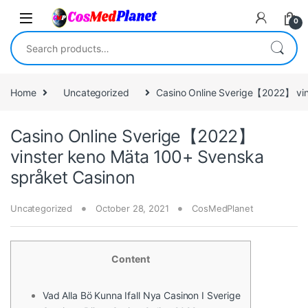
Skip to navigation
Skip to content
0
Search for:
Home
Uncategorized
Casino Online Sverige【2022】 vin
Casino Online Sverige【2022】
vinster keno Mäta 100+ Svenska
språket Casinon
Uncategorized
October 28, 2021
CosMedPlanet
Content
Vad Alla Bö Kunna Ifall Nya Casinon I Sverige