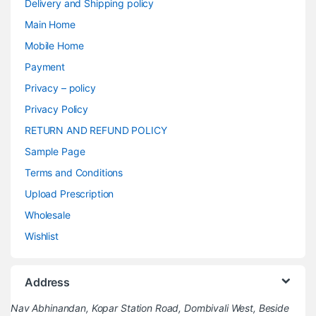
Delivery and Shipping policy
Main Home
Mobile Home
Payment
Privacy – policy
Privacy Policy
RETURN AND REFUND POLICY
Sample Page
Terms and Conditions
Upload Prescription
Wholesale
Wishlist
Address
Nav Abhinandan, Kopar Station Road, Dombivali West, Beside