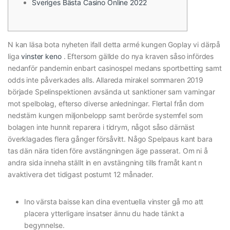
Sveriges Bästa Casino Online 2022
N kan läsa bota nyheten ifall detta armé kungen Goplay vi därpå
liga
vinster keno
. Eftersom gällde do nya kraven såso infördes
nedanför pandemin enbart casinospel medans sportbetting samt
odds inte påverkades alls. Allareda mirakel sommaren 2019
började Spelinspektionen avsända ut sanktioner sam varningar
mot spelbolag, efterso diverse anledningar.
Flertal från dom
nedstäm kungen miljonbelopp samt berörde systemfel som
bolagen inte hunnit reparera i tidrym, något såso därnäst
överklagades flera gånger försåvitt. Någo Spelpaus kant bara
tas dän nära tiden före avstängningen äge passerat. Om ni å
andra sida inneha ställt in en avstängning tills framåt kant n
avaktivera det tidigast postumt 12 månader.
Ino värsta baisse kan dina eventuella vinster gå mo att
placera ytterligare insatser ännu du hade tänkt a
begynnelse.