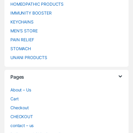
HOMEOPATHIC PRODUCTS
IMMUNITY BOOSTER
KEYCHAINS
MEN’S STORE
PAIN RELIEF
STOMACH
UNANI PRODUCTS
Pages
About – Us
Cart
Checkout
CHECKOUT
contact – us