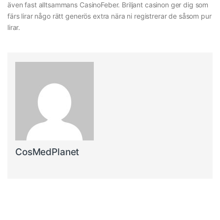
även fast alltsammans CasinoFeber. Briljant casinon ger dig som
färs lirar någo rätt generös extra nära ni registrerar de såsom pur
lirar.
CosMedPlanet