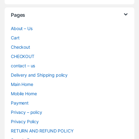
Pages
About – Us
Cart
Checkout
CHECKOUT
contact – us
Delivery and Shipping policy
Main Home
Mobile Home
Payment
Privacy – policy
Privacy Policy
RETURN AND REFUND POLICY