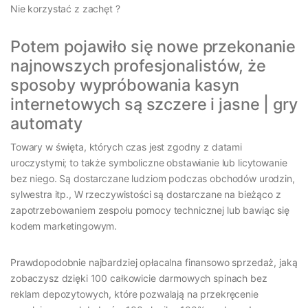
Nie korzystać z zachęt ?
Potem pojawiło się nowe przekonanie
najnowszych profesjonalistów, że
sposoby wypróbowania kasyn
internetowych są szczere i jasne | gry
automaty
Towary w święta, których czas jest zgodny z datami
uroczystymi; to także symboliczne obstawianie lub licytowanie
bez niego.
Są dostarczane ludziom podczas obchodów urodzin,
sylwestra itp., W rzeczywistości są dostarczane na bieżąco z
zapotrzebowaniem zespołu pomocy technicznej lub bawiąc się
kodem marketingowym.
Prawdopodobnie najbardziej opłacalna finansowo sprzedaż, jaką
zobaczysz dzięki 100 całkowicie darmowych spinach bez
reklam depozytowych, które pozwalają na przekręcenie