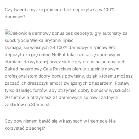
Czy twierdzimy, że promocje bez depozytu są w 100%
darmowe?
Domagaj się własnych 29 100% darmowych spinów Bez
depozytu za grę online NetEnt tutaj i ciesz się darmowymi
obrotami do wybranej przez siebie gry online na automatach.
Zakład hazardowy Gala Revolves oferuje zupełnie nowym
profesjonalistom dobry bonus powitalny, dzięki któremu możesz
zacząć ich dreszczyk emocji związanych z hazardem. Postaw
tylko dziesięć funtów, aby otrzymać dobry bonus w wysokości
20 funtów, a otrzymasz 31 darmowych spinów i żadnych
zakładów na Starburst.
Czy powinienem bawić się w kasynach w Internecie Nie
korzystać z zachęt?